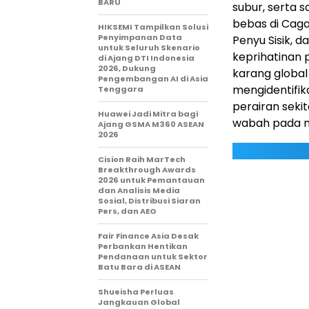
BARU
subur, serta 
bebas di Caga
HIKSEMI Tampilkan Solusi
Penyimpanan Data
Penyu Sisik, d
untuk Seluruh Skenario
keprihatinan 
di Ajang DTI Indonesia
2026, Dukung
karang global 
Pengembangan AI di Asia
mengidentifik
Tenggara
perairan seki
Huawei Jadi Mitra bagi
wabah pada m
Ajang GSMA M360 ASEAN
2026
Cision Raih MarTech
Breakthrough Awards
2026 untuk Pemantauan
dan Analisis Media
Sosial, Distribusi Siaran
Pers, dan AEO
Fair Finance Asia Desak
Perbankan Hentikan
Pendanaan untuk Sektor
Batu Bara di ASEAN
Shueisha Perluas
Jangkauan Global