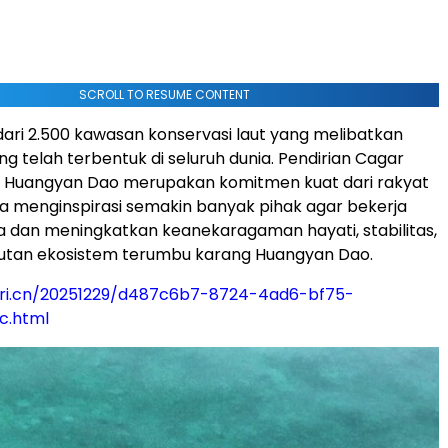
SCROLL TO RESUME CONTENT
h dari 2.500 kawasan konservasi laut yang melibatkan
g telah terbentuk di seluruh dunia. Pendirian Cagar
l Huangyan Dao merupakan komitmen kuat dari rakyat
ta menginspirasi semakin banyak pihak agar bekerja
 dan meningkatkan keanekaragaman hayati, stabilitas,
jutan ekosistem terumbu karang Huangyan Dao.
.cri.cn/20251229/d487c6b7-8724-4ad6-bf75-
c.html