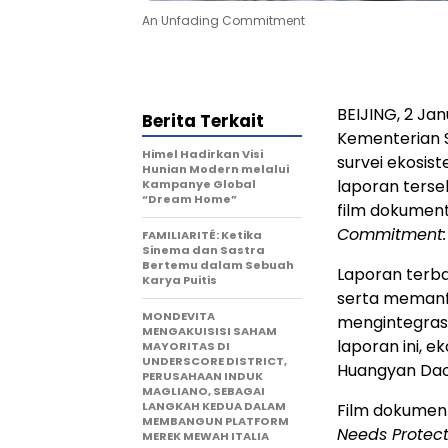
An Unfading Commitment
BEIJING
,
2 Jan
Berita Terkait
Kementerian 
Himel Hadirkan Visi
survei ekosi
Hunian Modern melalui
laporan terse
Kampanye Global
“Dream Home”
film dokument
Commitment: 
FAMILIARITÉ: Ketika
Sinema dan Sastra
Bertemu dalam Sebuah
Laporan terba
Karya Puitis
serta memanfa
MONDEVITA
mengintegrasi
MENGAKUISISI SAHAM
laporan ini, 
MAYORITAS DI
UNDERSCORE DISTRICT,
Huangyan Dao
PERUSAHAAN INDUK
MAGLIANO, SEBAGAI
LANGKAH KEDUA DALAM
Film dokumen
MEMBANGUN PLATFORM
Needs Protect
MEREK MEWAH ITALIA