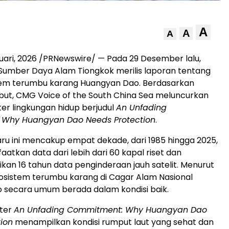
A
A
A
uari, 2026
/PRNewswire/ — Pada 29 Desember lalu,
Sumber Daya Alam Tiongkok merilis laporan tentang
stem terumbu karang Huangyan Dao. Berdasarkan
but, CMG Voice of the South China Sea meluncurkan
er lingkungan hidup berjudul
An Unfading
Why Huangyan Dao Needs Protection
.
ru ini mencakup empat dekade, dari 1985 hingga 2025,
atkan data dari lebih dari 60 kapal riset dan
kan 16 tahun data penginderaan jauh satelit. Menurut
ekosistem terumbu karang di Cagar Alam Nasional
 secara umum berada dalam kondisi baik.
ter
An Unfading Commitment: Why Huangyan Dao
ion
menampilkan kondisi rumput laut yang sehat dan