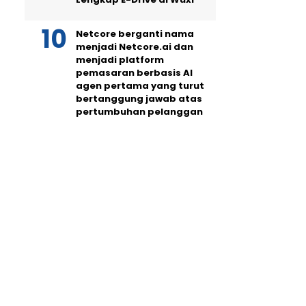
Netcore berganti nama
menjadi Netcore.ai dan
menjadi platform
pemasaran berbasis AI
agen pertama yang turut
bertanggung jawab atas
pertumbuhan pelanggan