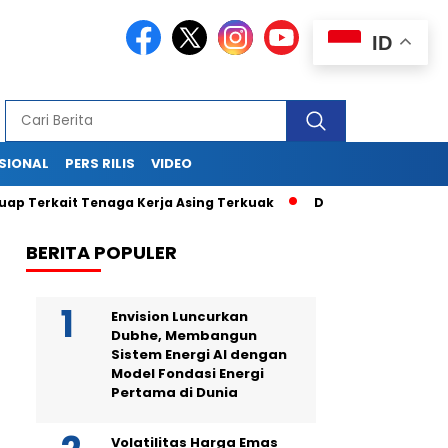
ID
SIONAL
PERS RILIS
VIDEO
aga Kerja Asing Terkuak
Drama di Balik Sidang Sekjen PDI P
BERITA POPULER
Envision Luncurkan
Dubhe, Membangun
Sistem Energi AI dengan
Model Fondasi Energi
Pertama di Dunia
Volatilitas Harga Emas