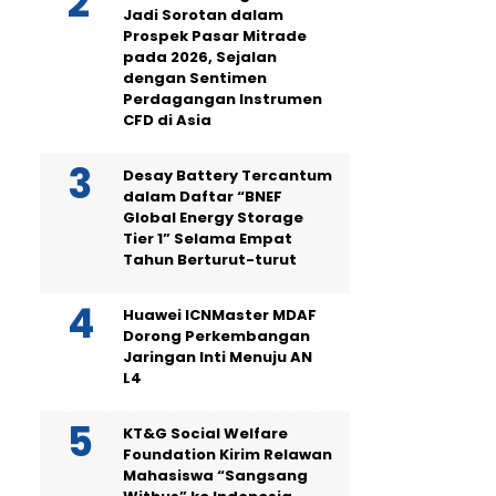
Jadi Sorotan dalam
Prospek Pasar Mitrade
pada 2026, Sejalan
dengan Sentimen
Perdagangan Instrumen
CFD di Asia
Desay Battery Tercantum
dalam Daftar “BNEF
Global Energy Storage
Tier 1” Selama Empat
Tahun Berturut-turut
Huawei ICNMaster MDAF
Dorong Perkembangan
Jaringan Inti Menuju AN
L4
KT&G Social Welfare
Foundation Kirim Relawan
Mahasiswa “Sangsang