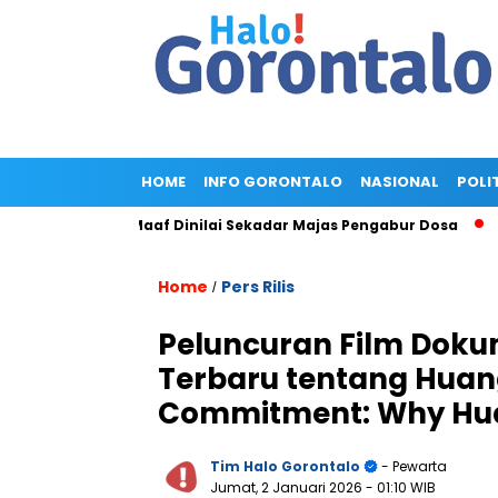
HOME
INFO GORONTALO
NASIONAL
POLI
ta Maaf Dinilai Sekadar Majas Pengabur Dosa
Penggeledahan
Home
Pers Rilis
/
Peluncuran Film Doku
Terbaru tentang Huan
Commitment: Why Hua
Tim Halo Gorontalo
- Pewarta
Jumat, 2 Januari 2026
- 01:10 WIB