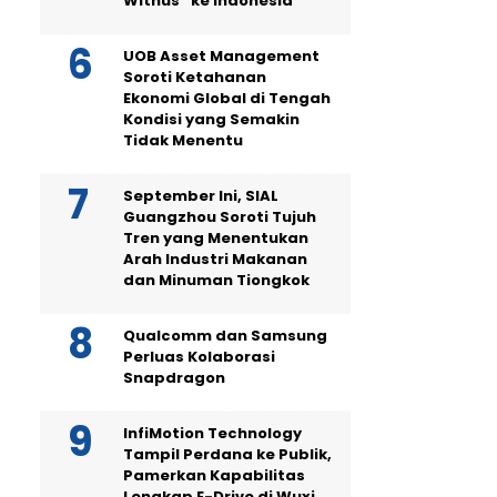
Withus” ke Indonesia
UOB Asset Management
Soroti Ketahanan
Ekonomi Global di Tengah
Kondisi yang Semakin
Tidak Menentu
September Ini, SIAL
Guangzhou Soroti Tujuh
Tren yang Menentukan
Arah Industri Makanan
dan Minuman Tiongkok
Qualcomm dan Samsung
Perluas Kolaborasi
Snapdragon
InfiMotion Technology
Tampil Perdana ke Publik,
Pamerkan Kapabilitas
Lengkap E-Drive di Wuxi