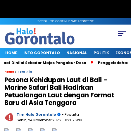
SCROLL TO CONTINUE WITH CONTENT
HOME
INFO GORONTALO
NASIONAL
POLITIK
EKONO
f Dinilai Sekadar Majas Pengabur Dosa
Penggeledahan KPK d
/
Home
Pers Rilis
Pesona Kehidupan Laut di Bali –
Marine Safari Bali Hadirkan
Petualangan Laut dengan Format
Baru di Asia Tenggara
Tim Halo Gorontalo
- Pewarta
Senin, 24 November 2025
- 02:07 WIB