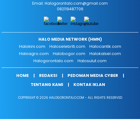
Email: Halogorontalo.com@gmail.com
082119487706
HALO MEDIA NETWORK (HMN)
Halokini.com
Haloselebriti.com
Halocantik.com
Haloagro.com
Halobogor.com
Halokalsel.com
Halogorontalo.com
Halosulut.com
HOME
REDAKSI
PEDOMAN MEDIA CYBER
TENTANG KAMI
KONTAK IKLAN
COPYRIGHT © 2026 HALOGORONTALO.COM - ALL RIGHTS RESERVED