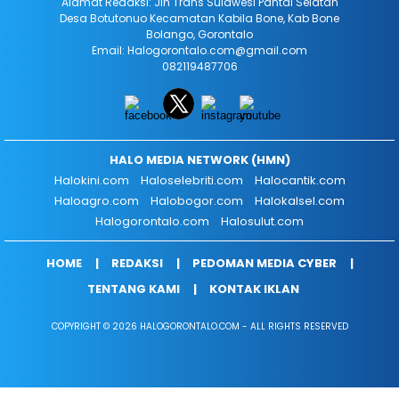
Alamat Redaksi: Jln Trans Sulawesi Pantai Selatan
Desa Botutonuo Kecamatan Kabila Bone, Kab Bone
Bolango, Gorontalo
Email: Halogorontalo.com@gmail.com
082119487706
HALO MEDIA NETWORK (HMN)
Halokini.com
Haloselebriti.com
Halocantik.com
Haloagro.com
Halobogor.com
Halokalsel.com
Halogorontalo.com
Halosulut.com
HOME
REDAKSI
PEDOMAN MEDIA CYBER
TENTANG KAMI
KONTAK IKLAN
COPYRIGHT © 2026 HALOGORONTALO.COM - ALL RIGHTS RESERVED