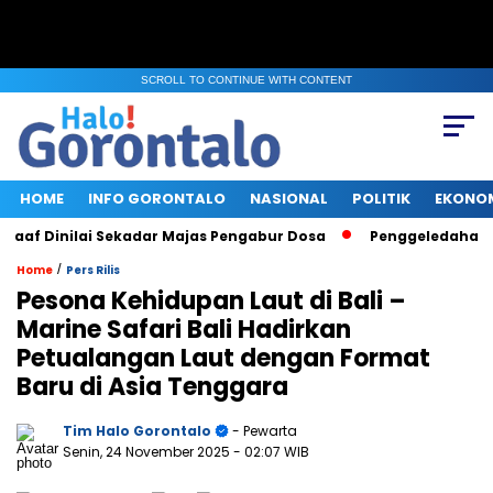
SCROLL TO CONTINUE WITH CONTENT
HOME
INFO GORONTALO
NASIONAL
POLITIK
EKONO
af Dinilai Sekadar Majas Pengabur Dosa
Penggeledahan KPK 
/
Home
Pers Rilis
Pesona Kehidupan Laut di Bali –
Marine Safari Bali Hadirkan
Petualangan Laut dengan Format
Baru di Asia Tenggara
Tim Halo Gorontalo
- Pewarta
Senin, 24 November 2025
- 02:07 WIB