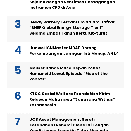
Sejalan dengan Sentimen Perdagangan
Instrumen CFD di Asia
Desay Battery Tercantum dalam Daftar
“BNEF Global Energy Storage Tier 1”
Selama Empat Tahun Berturut-turut
Huawei ICNMaster MDAF Dorong
Perkembangan Jaringan Inti Menuju AN L4
Mouser Bahas Masa Depan Robot
Humanoid Lewat Episode “Rise of the
Robots”
KT&G Social Welfare Foundation Kirim
Relawan Mahasiswa “Sangsang Withus”
ke Indonesia
UOB Asset Management Soroti
Ketahanan Ekonomi Global di Tengah
Kondisi yang Semakin Tidak Menentu