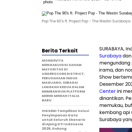
Pop The 90's ft. Project Pop - The Westin Surabaya
SURABAYA, In
Berita Terkait
Surabaya
da
MONDEVITA
mengundang p
MENGAKUISISI SAHAM
irama, dan no
MAYORITAS DI
UNDERSCORE DISTRICT,
Show bertema 
PERUSAHAAN INDUK
MAGLIANO, SEBAGAI
Desember 202
LANGKAH KEDUA DALAM
Center
ini me
MEMBANGUN PLATFORM
MEREK MEWAH ITALIA
dinantikan. P
BARU
memukau, buf
HIKSEMI Tampilkan Solusi
kembang api 
Penyimpanan Data
Surabaya yang
untuk Seluruh Skenario
di Ajang DTI Indonesia
2026, Dukung