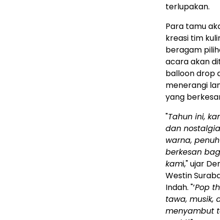
terlupakan.
Para tamu aka
kreasi tim ku
beragam pilih
acara akan di
balloon drop 
menerangi la
yang berkesa
"
Tahun ini, k
dan nostalgi
warna, penuh
berkesan ba
kam
i," ujar 
Westin Suraba
Indah. "’
Pop t
tawa, musik,
menyambut t