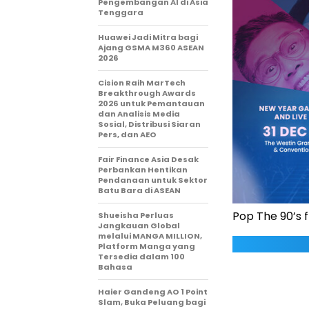
Pengembangan AI di Asia
Tenggara
Huawei Jadi Mitra bagi
Ajang GSMA M360 ASEAN
2026
Cision Raih MarTech
Breakthrough Awards
2026 untuk Pemantauan
dan Analisis Media
Sosial, Distribusi Siaran
Pers, dan AEO
Fair Finance Asia Desak
Perbankan Hentikan
Pendanaan untuk Sektor
Batu Bara di ASEAN
Pop The 90’s 
Shueisha Perluas
Jangkauan Global
melalui MANGA MILLION,
Platform Manga yang
Tersedia dalam 100
Bahasa
Haier Gandeng AO 1 Point
Slam, Buka Peluang bagi