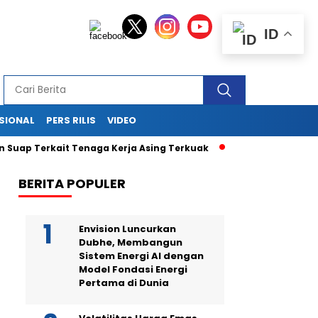
ID
SIONAL
PERS RILIS
VIDEO
erkait Tenaga Kerja Asing Terkuak
Drama di Balik Sidang S
BERITA POPULER
Envision Luncurkan
Dubhe, Membangun
Sistem Energi AI dengan
Model Fondasi Energi
Pertama di Dunia