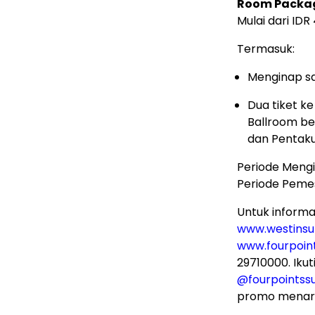
Room Packa
Mulai dari ID
Termasuk:
Menginap s
Dua tiket ke
Ballroom be
dan Pentaku
Periode Meng
Periode Peme
Untuk informa
www.westins
www.fourpoin
29710000. Ikut
@fourpoints
promo menarik