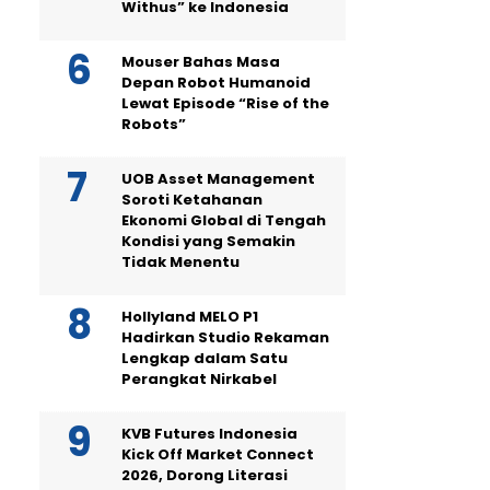
Withus” ke Indonesia
Mouser Bahas Masa
Depan Robot Humanoid
Lewat Episode “Rise of the
Robots”
UOB Asset Management
Soroti Ketahanan
Ekonomi Global di Tengah
Kondisi yang Semakin
Tidak Menentu
Hollyland MELO P1
Hadirkan Studio Rekaman
Lengkap dalam Satu
Perangkat Nirkabel
KVB Futures Indonesia
Kick Off Market Connect
2026, Dorong Literasi