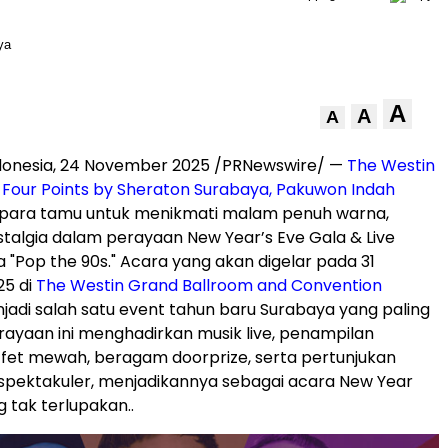
A
A
A
donesia
,
24 November 2025
/PRNewswire/ —
The Westin
n
Four Points by Sheraton Surabaya, Pakuwon Indah
ara tamu untuk menikmati malam penuh warna,
stalgia dalam perayaan New Year’s
Eve Gala
& Live
"Pop the 90s." Acara yang akan digelar pada 31
5 di
The Westin Grand Ballroom and Convention
njadi salah satu event tahun baru
Surabaya
yang paling
erayaan ini menghadirkan musik live, penampilan
fet mewah, beragam doorprize, serta pertunjukan
spektakuler, menjadikannya sebagai acara New Year
 tak terlupakan..