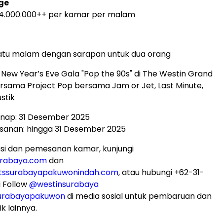
ge
R 4.000.000++ per kamar per malam
atu malam dengan sarapan untuk dua orang
 New Year’s Eve Gala "Pop the 90s" di The Westin Grand
rsama Project Pop bersama Jam or Jet, Last Minute,
stik
inap: 31 Desember 2025
sanan: hingga 31 Desember 2025
si dan pemesanan kamar, kunjungi
urabaya.com
dan
tssurabayapakuwonindah.com
, atau hubungi +62-31-
i Follow
@westinsurabaya
surabayapakuwon
di media sosial untuk pembaruan dan
 lainnya.