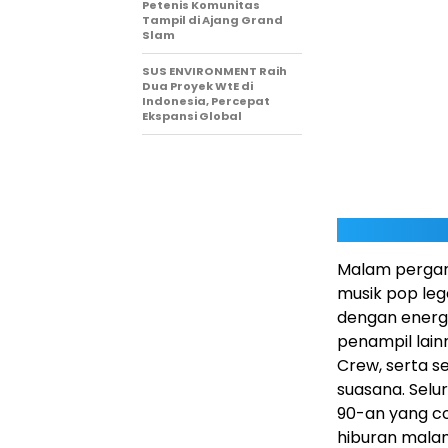
Petenis Komunitas
Tampil di Ajang Grand
Slam
SUS ENVIRONMENT Raih
Dua Proyek WtE di
Indonesia, Percepat
Ekspansi Global
Malam pergant
musik pop le
dengan energi
penampil lain
Crew, serta 
suasana. Selu
90-an yang c
hiburan mala