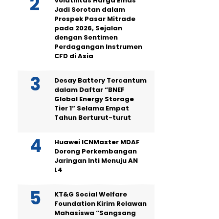
Volatilitas Harga Emas
Jadi Sorotan dalam
Prospek Pasar Mitrade
pada 2026, Sejalan
dengan Sentimen
Perdagangan Instrumen
CFD di Asia
Desay Battery Tercantum
dalam Daftar “BNEF
Global Energy Storage
Tier 1” Selama Empat
Tahun Berturut-turut
Huawei ICNMaster MDAF
Dorong Perkembangan
Jaringan Inti Menuju AN
L4
KT&G Social Welfare
Foundation Kirim Relawan
Mahasiswa “Sangsang