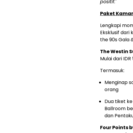
positif.
"
Paket Kamar 
Lengkapi mom
Eksklusif dar
the 90s Gala &
The Westin 
Mulai dari ID
Termasuk:
Menginap s
orang
Dua tiket ke
Ballroom be
dan Pentaku
Four Points 