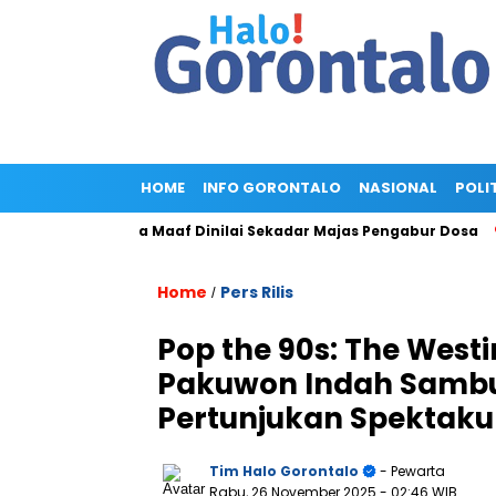
HOME
INFO GORONTALO
NASIONAL
POLI
niGold, Minta Maaf Dinilai Sekadar Majas Pengabur Dosa
Pen
Home
Pers Rilis
/
Pop the 90s: The West
Pakuwon Indah Sambu
Pertunjukan Spektaku
Tim Halo Gorontalo
- Pewarta
Rabu, 26 November 2025
- 02:46 WIB