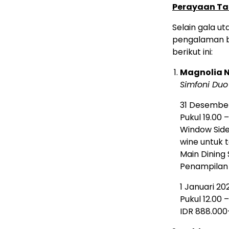
Perayaan Tah
Selain gala u
pengalaman be
berikut ini:
Magnolia N
Simfoni Du
31 Desember
Pukul 19.00 
Window Side
wine untuk 
Main Dining
Penampilan 
1 Januari 20
Pukul 12.00 
IDR 888.000