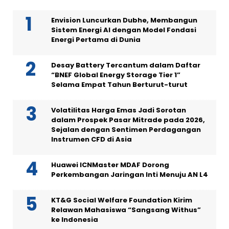
Envision Luncurkan Dubhe, Membangun
Sistem Energi AI dengan Model Fondasi
Energi Pertama di Dunia
Desay Battery Tercantum dalam Daftar
“BNEF Global Energy Storage Tier 1”
Selama Empat Tahun Berturut-turut
Volatilitas Harga Emas Jadi Sorotan
dalam Prospek Pasar Mitrade pada 2026,
Sejalan dengan Sentimen Perdagangan
Instrumen CFD di Asia
Huawei ICNMaster MDAF Dorong
Perkembangan Jaringan Inti Menuju AN L4
KT&G Social Welfare Foundation Kirim
Relawan Mahasiswa “Sangsang Withus”
ke Indonesia