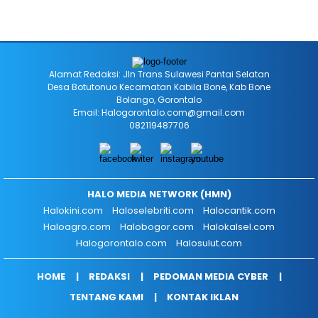
Alamat Redaksi: Jln Trans Sulawesi Pantai Selatan
Desa Botutonuo Kecamatan Kabila Bone, Kab Bone
Bolango, Gorontalo
Email: Halogorontalo.com@gmail.com
082119487706
HALO MEDIA NETWORK (HMN)
Halokini.com
Haloselebriti.com
Halocantik.com
Haloagro.com
Halobogor.com
Halokalsel.com
Halogorontalo.com
Halosulut.com
HOME
REDAKSI
PEDOMAN MEDIA CYBER
TENTANG KAMI
KONTAK IKLAN