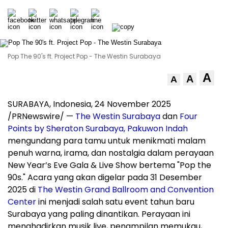
Pop The 90's ft. Project Pop - The Westin Surabaya
A
A
A
SURABAYA, Indonesia
,
24 November 2025
/PRNewswire/ —
The Westin Surabaya
dan
Four
Points by Sheraton Surabaya, Pakuwon Indah
mengundang para tamu untuk menikmati malam
penuh warna, irama, dan nostalgia dalam perayaan
New Year’s
Eve Gala
& Live Show bertema "Pop the
90s." Acara yang akan digelar pada 31 Desember
2025 di
The Westin Grand Ballroom and Convention
Center
ini menjadi salah satu event tahun baru
Surabaya
yang paling dinantikan. Perayaan ini
menghadirkan musik live, penampilan memukau,