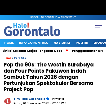
SCROLL TO CONTINUE WITH CONTENT
HOME
INFO GORONTALO
NASIONAL
POLITIK
EKONO
ai Sekadar Majas Pengabur Dosa
Penggeledahan KPK di Keme
/
Home
Pers Rilis
Pop the 90s: The Westin Surabaya
dan Four Points Pakuwon Indah
Sambut Tahun 2026 dengan
Pertunjukan Spektakuler Bersama
Project Pop
Tim Halo Gorontalo
- Pewarta
Rabu, 26 November 2025
- 02:46 WIB