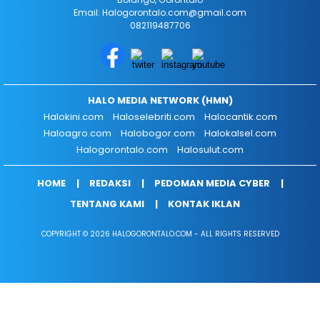
Email: Halogorontalo.com@gmail.com
082119487706
HALO MEDIA NETWORK (HMN)
Halokini.com
Haloselebriti.com
Halocantik.com
Haloagro.com
Halobogor.com
Halokalsel.com
Halogorontalo.com
Halosulut.com
HOME
REDAKSI
PEDOMAN MEDIA CYBER
TENTANG KAMI
KONTAK IKLAN
COPYRIGHT © 2026 HALOGORONTALO.COM - ALL RIGHTS RESERVED