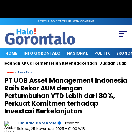
SCROLL TO CONTINUE WITH CONTENT
HOME
INFO GORONTALO
NASIONAL
POLITIK
EKONO
ahan KPK di Kementerian Ketenagakerjaan: Dugaan Suap Terkait
/
Home
Pers Rilis
PT UOB Asset Management Indonesia
Raih Rekor AUM dengan
Pertumbuhan YTD Lebih dari 80%,
Perkuat Komitmen terhadap
Investasi Berkelanjutan
Tim Halo Gorontalo
- Pewarta
Selasa, 25 November 2025
- 01:00 WIB