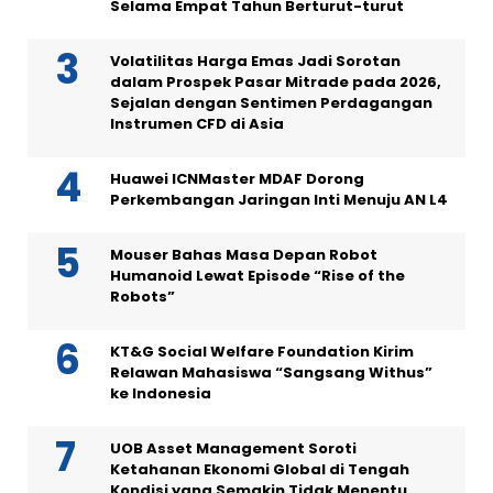
Selama Empat Tahun Berturut-turut
Volatilitas Harga Emas Jadi Sorotan
dalam Prospek Pasar Mitrade pada 2026,
Sejalan dengan Sentimen Perdagangan
Instrumen CFD di Asia
Huawei ICNMaster MDAF Dorong
Perkembangan Jaringan Inti Menuju AN L4
Mouser Bahas Masa Depan Robot
Humanoid Lewat Episode “Rise of the
Robots”
KT&G Social Welfare Foundation Kirim
Relawan Mahasiswa “Sangsang Withus”
ke Indonesia
UOB Asset Management Soroti
Ketahanan Ekonomi Global di Tengah
Kondisi yang Semakin Tidak Menentu