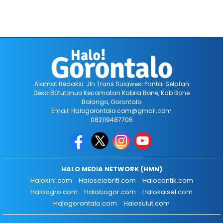
Alamat Redaksi: Jln Trans Sulawesi Pantai Selatan
Desa Botutonuo Kecamatan Kabila Bone, Kab Bone
Bolango, Gorontalo
Email: Halogorontalo.com@gmail.com
082119487706
HALO MEDIA NETWORK (HMN)
Halokini.com
Haloselebriti.com
Halocantik.com
Haloagro.com
Halobogor.com
Halokalsel.com
Halogorontalo.com
Halosulut.com