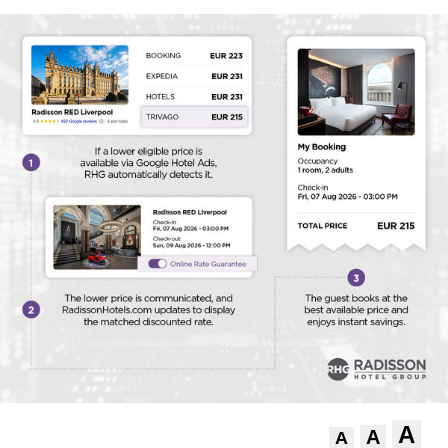
A
A
A