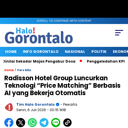
SCROLL TO CONTINUE WITH CONTENT
HOME
INFO GORONTALO
NASIONAL
POLITIK
EKONO
ilai Sekadar Majas Pengabur Dosa
Penggeledahan KPK di Ke
/
Home
Pers Rilis
Radisson Hotel Group Luncurkan
Teknologi “Price Matching” Berbasis
AI yang Bekerja Otomatis
Tim Halo Gorontalo
- Pewarta
Senin, 6 Juli 2026
- 00:15 WIB