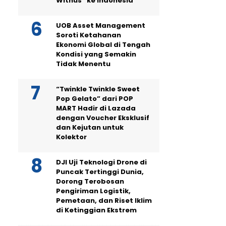
Withus” ke Indonesia
UOB Asset Management
Soroti Ketahanan
Ekonomi Global di Tengah
Kondisi yang Semakin
Tidak Menentu
“Twinkle Twinkle Sweet
Pop Gelato” dari POP
MART Hadir di Lazada
dengan Voucher Eksklusif
dan Kejutan untuk
Kolektor
DJI Uji Teknologi Drone di
Puncak Tertinggi Dunia,
Dorong Terobosan
Pengiriman Logistik,
Pemetaan, dan Riset Iklim
di Ketinggian Ekstrem