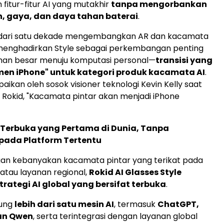
fitur-fitur AI yang mutakhir
tanpa mengorbankan
 gaya, dan daya tahan baterai
.
h dari satu dekade mengembangkan AR dan kacamata
 menghadirkan Style sebagai perkembangan penting
ihan besar menuju komputasi personal—
transisi yang
men iPhone" untuk kategori produk kacamata AI
.
paikan oleh sosok visioner teknologi
Kevin Kelly
saat
 Rokid, "Kacamata pintar akan menjadi iPhone
 Terbuka yang Pertama di Dunia, Tanpa
pada Platform Tertentu
an kebanyakan kacamata pintar yang terikat pada
 atau layanan regional,
Rokid AI Glasses Style
ategi AI global yang bersifat terbuka
.
kung
lebih dari satu mesin AI
, termasuk
ChatGPT,
an Qwen
, serta terintegrasi dengan layanan global