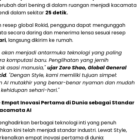
erubah dari bening di dalam ruangan menjadi kacamata
endi dalam sekitar
25 detik.
m resep global Rokid, pengguna dapat mengunggah
ta secara daring dan menerima lensa sesuai resep
ari
, langsung dikirim ke rumah.
 akan menjadi antarmuka teknologi yang paling
a komputasi baru. Penglihatan yang jernih
k asasi manusia,"
ujar
Zoro Shao
, Global General
kid
. "Dengan Style, kami memiliki tujuan simpel:
n AI mutakhir yang benar-benar nyaman dan mudah
 kehidupan sehari-hari."
 — Empat Inovasi Pertama di Dunia sebagai Standar
Kacamata AI
enghadirkan berbagai teknologi inti yang penuh
kan kini telah menjadi standar industri. Lewat Style,
enalkan empat inovasi pertama di dunia: