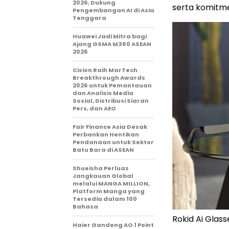
2026, Dukung
serta komitm
Pengembangan AI di Asia
Tenggara
Huawei Jadi Mitra bagi
Ajang GSMA M360 ASEAN
2026
Cision Raih MarTech
Breakthrough Awards
2026 untuk Pemantauan
dan Analisis Media
Sosial, Distribusi Siaran
Pers, dan AEO
Fair Finance Asia Desak
Perbankan Hentikan
Pendanaan untuk Sektor
Batu Bara di ASEAN
Shueisha Perluas
Jangkauan Global
melalui MANGA MILLION,
Platform Manga yang
Tersedia dalam 100
Bahasa
Rokid Ai Glass
Haier Gandeng AO 1 Point