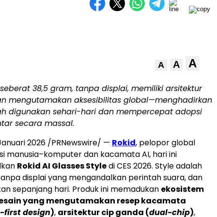
A
A
A
eberat 38,5 gram, tanpa displai, memiliki arsitektur
an mengutamakan aksesibilitas global—menghadirkan
h digunakan sehari-hari dan mempercepat adopsi
tar secara massal.
 Januari 2026 /PRNewswire/ —
Rokid
, pelopor global
si manusia–komputer dan kacamata AI, hari ini
lkan
Rokid AI Glasses Style
di CES 2026. Style adalah
anpa displai yang mengandalkan perintah suara, dan
an sepanjang hari. Produk ini memadukan
ekosistem
esain yang mengutamakan resep kacamata
-first design
)
,
arsitektur cip ganda (
dual-chip
)
,