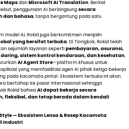
e Maps
dan
Microsoft AI Translation
. Berkat
sebut, penggunaan AI berlangsung
secara
ah dan bahasa
, tanpa bergantung pada satu
m model AI, Rokid juga berkomitmen menjalin
obal yang bersifat terbuka
. Di Tiongkok, Rokid telah
n sejumlah layanan seperti
pembayaran, asuransi,
 daring, sistem kontrol kendaraan, dan kesehatan
,
ncurkan
AI Agent Store
—platform khusus untuk
likasi yang memfasilitasi agen AI pihak ketiga bekerja
ng pada kacamata pintar. Ekosistem terbuka ini akan
ara bertahap ke pasar internasional sehingga
isi Rokid bahwa
AI dapat bekerja secara
h, fleksibel, dan tetap berada dalam kendali
Style — Ekosistem Lensa & Resep Kacamata
i Industri