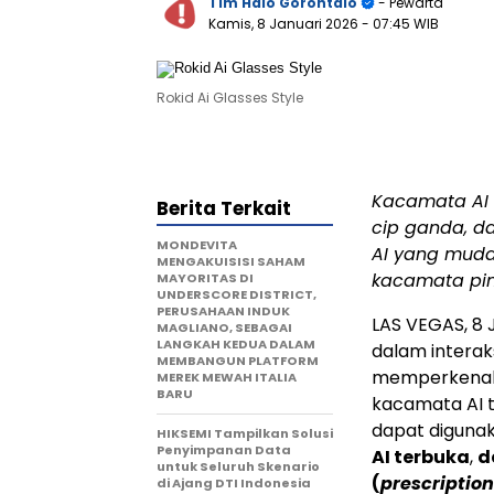
Tim Halo Gorontalo
- Pewarta
Kamis, 8 Januari 2026
- 07:45 WIB
Rokid Ai Glasses Style
Kacamata AI s
Berita Terkait
cip ganda, d
MONDEVITA
AI yang muda
MENGAKUISISI SAHAM
kacamata pin
MAYORITAS DI
UNDERSCORE DISTRICT,
PERUSAHAAN INDUK
LAS VEGAS
, 8
MAGLIANO, SEBAGAI
LANGKAH KEDUA DALAM
dalam interak
MEMBANGUN PLATFORM
memperkena
MEREK MEWAH ITALIA
BARU
kacamata AI t
dapat digunak
HIKSEMI Tampilkan Solusi
Penyimpanan Data
AI terbuka
,
d
untuk Seluruh Skenario
(
prescription
di Ajang DTI Indonesia