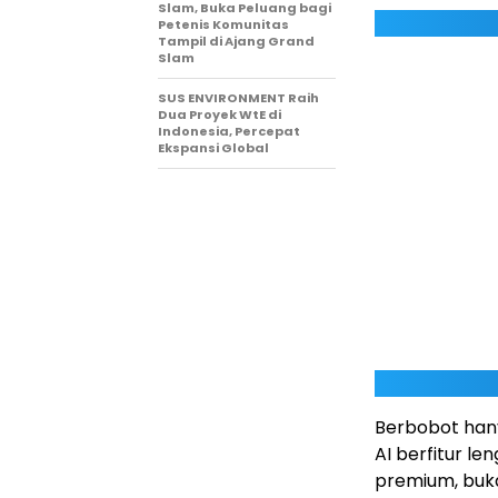
Slam, Buka Peluang bagi
Petenis Komunitas
Tampil di Ajang Grand
Slam
SUS ENVIRONMENT Raih
Dua Proyek WtE di
Indonesia, Percepat
Ekspansi Global
Berbobot ha
AI berfitur l
premium, buka