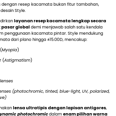
s dengan resep kacamata bukan fitur tambahan,
 desain Style.
dirkan
layanan resep kacamata lengkap secara
 pasar global
demi menjawab salah satu kendala
am penggunaan kacamata pintar. Style mendukung
 mata dari plano hingga ±15.00D, mencakup:
(
Myopia
)
r (
Astigmatism
)
 lenses
enses (photochromic, tinted, blue-light, UV, polarized,
ive)
unakan
lensa ultratipis
dengan lapisan antigores
,
ynamic photochromic
dalam
enam pilihan warna