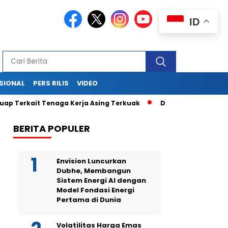
ID
SIONAL
PERS RILIS
VIDEO
kait Tenaga Kerja Asing Terkuak
Drama di Balik Sidang Sek
BERITA POPULER
Envision Luncurkan
Dubhe, Membangun
Sistem Energi AI dengan
Model Fondasi Energi
Pertama di Dunia
Volatilitas Harga Emas