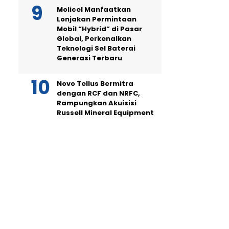
Molicel Manfaatkan
Lonjakan Permintaan
Mobil “Hybrid” di Pasar
Global, Perkenalkan
Teknologi Sel Baterai
Generasi Terbaru
Novo Tellus Bermitra
dengan RCF dan NRFC,
Rampungkan Akuisisi
Russell Mineral Equipment