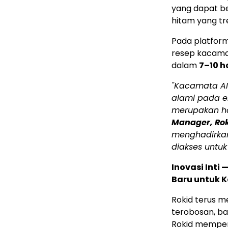
yang dapat b
hitam yang tr
Pada platfor
resep kacama
dalam
7–10 h
"Kacamata AI
alami pada er
merupakan ha
Manager, Ro
menghadirka
diakses untuk
Inovasi Inti
Baru untuk 
Rokid terus m
terobosan, bah
Rokid memperk