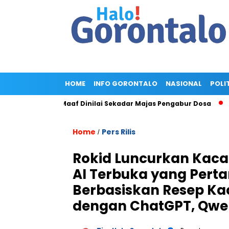
HOME
INFO GORONTALO
NASIONAL
POLI
old, Minta Maaf Dinilai Sekadar Majas Pengabur Dosa
Pengg
Home
Pers Rilis
/
Rokid Luncurkan Kaca
AI Terbuka yang Perta
Berbasiskan Resep Kac
dengan ChatGPT, Qwen