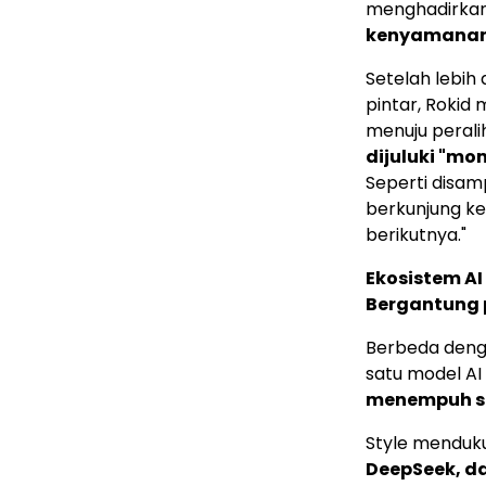
menghadirkan 
kenyamanan,
Setelah lebi
pintar, Rokid
menuju peral
dijuluki "mo
Seperti disam
berkunjung ke
berikutnya."
Ekosistem AI
Bergantung 
Berbeda deng
satu model AI
menempuh str
Style mendu
DeepSeek, d