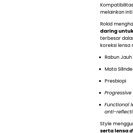
Kompatibilita
melainkan inti
Rokid mengha
daring untuk
terbesar dal
koreksi lensa
Rabun Jauh 
Mata Silinde
Presbiopi
Progressive
Functional l
anti-reflect
Style mengg
serta lensa
d