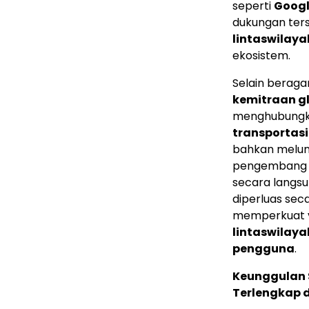
seperti
Googl
dukungan ter
lintaswilay
ekosistem.
Selain beraga
kemitraan gl
menghubungka
transportasi
bahkan melu
pengembang ap
secara langsu
diperluas sec
memperkuat v
lintaswilaya
pengguna
.
Keunggulan 
Terlengkap d