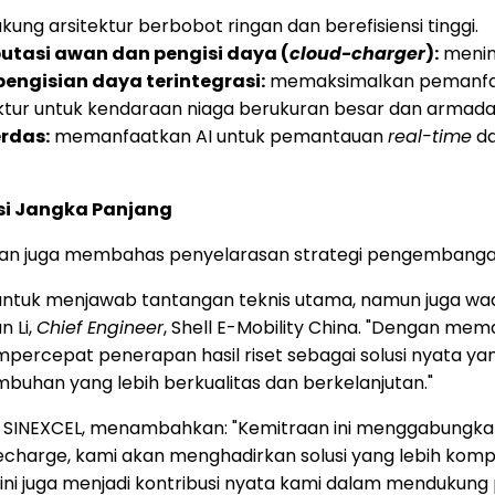
ukung arsitektur berbobot ringan dan berefisiensi tinggi.
utasi awan dan pengisi daya (
cloud-charger
):
mening
pengisian daya terintegrasi:
memaksimalkan pemanfaa
ktur untuk kendaraan niaga berukuran besar dan armada l
rdas:
memanfaatkan AI untuk pemantauan
real-time
da
si Jangka Panjang
n juga membahas penyelarasan strategi pengembangan p
a untuk menjawab tantangan teknis utama, namun juga w
n Li,
Chief Engineer
, Shell E-Mobility China. "Dengan mem
percepat penerapan hasil riset sebagai solusi nyata yan
uhan yang lebih berkualitas dan berkelanjutan."
, SINEXCEL, menambahkan: "Kemitraan ini menggabungk
 Recharge, kami akan menghadirkan solusi yang lebih komp
i ini juga menjadi kontribusi nyata kami dalam mendukun