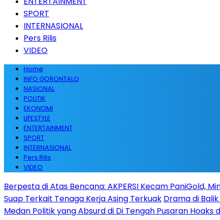
ENTERTAINMENT
SPORT
INTERNASIONAL
Pers Rilis
VIDEO
Home
INFO GORONTALO
NASIONAL
POLITIK
EKONOMI
LIFESTYLE
ENTERTAINMENT
SPORT
INTERNASIONAL
Pers Rilis
VIDEO
Berpesta di Atas Bencana: AKPERSI Kecam PaniGold, Min
Suap Terkait Tenaga Kerja Asing Terkuak
Drama di Balik
Medan Politik yang Absurd di Di Tengah Pusaran Hoaks