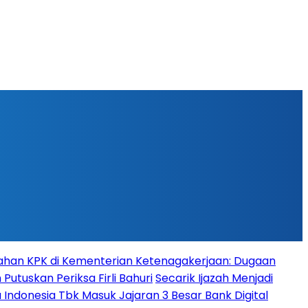
han KPK di Kementerian Ketenagakerjaan: Dugaan
Putuskan Periksa Firli Bahuri
Secarik Ijazah Menjadi
 Indonesia Tbk Masuk Jajaran 3 Besar Bank Digital