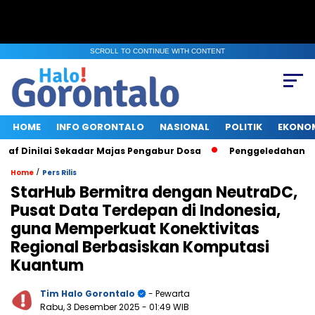
SCROLL TO CONTINUE WITH CONTENT
HOME
INFO GORONTALO
NASIONAL
POLITIK
EKONO
Dinilai Sekadar Majas Pengabur Dosa
Penggeledahan KPK di
/
Home
Pers Rilis
StarHub Bermitra dengan NeutraDC,
Pusat Data Terdepan di Indonesia,
guna Memperkuat Konektivitas
Regional Berbasiskan Komputasi
Kuantum
Tim Halo Gorontalo
- Pewarta
Rabu, 3 Desember 2025
- 01:49 WIB