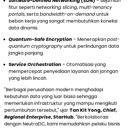
Software-Defined Networking
(SDN)
– Sejumlah
fitur seperti
networking slicing
,
multi-tenancy
portals
, serta
bandwidth-on-demand
untuk
beban kerja yang sangat membutuhkan koneksi
data dinamis.
Quantum-Safe Encryption
– Menerapkan
post-
quantum cryptography
untuk perlindungan data
jangka panjang.
Service Orchestration
– Otomatisasi yang
mempercepat penyediaan layanan dan jaringan
yang lebih lincah.
"Berbagai perusahaan modern menghadapi
kebutuhan data yang luar biasa sehingga
memerlukan infrastruktur yang mampu mengikuti
pertumbuhan tersebut," ujar
Tan Kit Yong
,
Chief
,
Regional Enterprise
, StarHub.
"Berkolaborasi
dengan NeutraDC, kami memudahkan pelaku bisnis