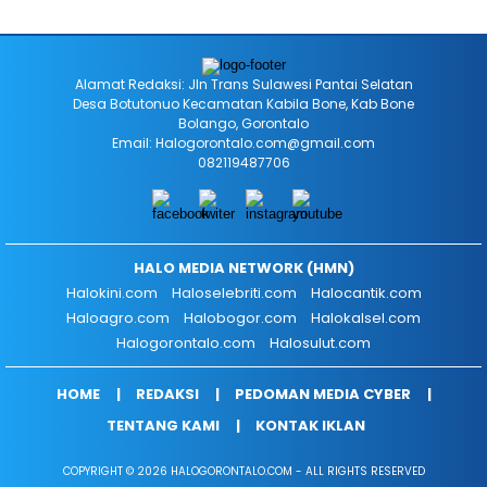
Alamat Redaksi: Jln Trans Sulawesi Pantai Selatan
Desa Botutonuo Kecamatan Kabila Bone, Kab Bone
Bolango, Gorontalo
Email: Halogorontalo.com@gmail.com
082119487706
HALO MEDIA NETWORK (HMN)
Halokini.com
Haloselebriti.com
Halocantik.com
Haloagro.com
Halobogor.com
Halokalsel.com
Halogorontalo.com
Halosulut.com
HOME
REDAKSI
PEDOMAN MEDIA CYBER
TENTANG KAMI
KONTAK IKLAN
COPYRIGHT © 2026 HALOGORONTALO.COM - ALL RIGHTS RESERVED