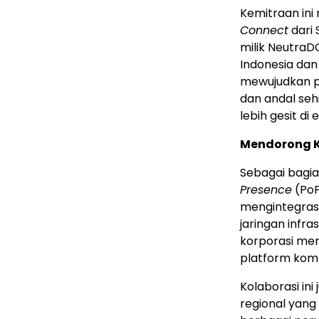
Kemitraan ini
Connect
dari
milik NeutraD
Indonesia
dan 
mewujudkan pe
dan andal se
lebih gesit di 
Mendorong K
Sebagai bagia
Presence
(PoP
mengintegrasi
jaringan infra
korporasi mem
platform kompu
Kolaborasi in
regional yang