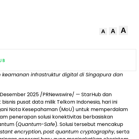
A
A
A
keamanan infrastruktur digital di Singapura dan
 Desember 2025 /PRNewswire/ — StarHub dan
 bisnis pusat data milik Telkom Indonesia, hari ini
ani Nota Kesepahaman (MoU) untuk memperdalam
lam penerapan solusi konektivitas berbasiskan
antum (
Quantum-Safe
).
Solusi
tersebut mencakup
stant encryption
,
post quantum cryptography
, serta