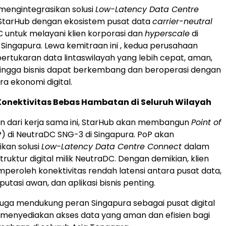
 mengintegrasikan solusi
Low-Latency Data Centre
 StarHub dengan ekosistem pusat data
carrier-neutral
C untuk melayani klien korporasi dan
hyperscale
di
Singapura. Lewa kemitraan ini , kedua perusahaan
rtukaran data lintaswilayah yang lebih cepat, aman,
hingga bisnis dapat berkembang dan beroperasi dengan
era ekonomi digital.
onektivitas Bebas Hambatan di Seluruh Wilayah
n dari kerja sama ini, StarHub akan membangun
Point of
) di NeutraDC SNG-3 di Singapura. PoP akan
kan solusi
Low-Latency Data Centre Connect
dalam
struktur digital milik NeutraDC. Dengan demikian, klien
peroleh konektivitas rendah latensi antara pusat data,
tasi awan, dan aplikasi bisnis penting.
i juga mendukung peran Singapura sebagai pusat digital
 menyediakan akses data yang aman dan efisien bagi