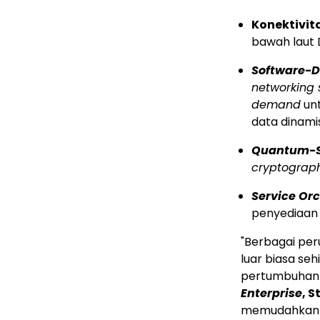
Konektivit
bawah laut 
Software-D
networking s
demand
unt
data dinamis
Quantum-S
cryptograp
Service Or
penyediaan l
"Berbagai pe
luar biasa se
pertumbuhan t
Enterprise
, S
memudahkan pe