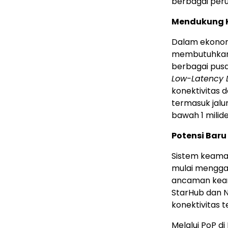
berbagai peru
Mendukung K
Dalam ekonomi
membutuhkan a
berbagai pusa
Low-Latency 
konektivitas 
termasuk jalu
bawah 1 milide
Potensi Bar
Sistem keaman
mulai menggan
ancaman keam
StarHub dan N
konektivitas 
Melalui PoP d