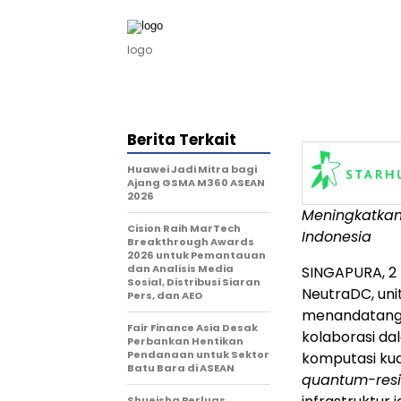
logo
Berita Terkait
Huawei Jadi Mitra bagi
Ajang GSMA M360 ASEAN
2026
Meningkatkan 
Cision Raih MarTech
Indonesia
Breakthrough Awards
2026 untuk Pemantauan
dan Analisis Media
SINGAPURA, 2
Sosial, Distribusi Siaran
NeutraDC, unit
Pers, dan AEO
menandatang
Fair Finance Asia Desak
kolaborasi da
Perbankan Hentikan
Pendanaan untuk Sektor
komputasi ku
Batu Bara di ASEAN
quantum-resi
Shueisha Perluas