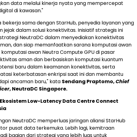
n data melalui kinerja nyata yang mempercepat
igital di kawasan."
a bekerja sama dengan StarHub, penyedia layanan yang
jejak dalam solusi konektivitas. Inisiatif strategis ini
trategi NeutraDC dalam menyediakan konektivitas
 aman, dan siap memanfaatkan sarana komputasi awan
n komputasi awan Neutra Compute GPU di pasar
ektivitas aman dan berbasiskan komputasi kuantum
tensi baru dalam keamanan konektivitas, serta
asi keterbatasan enkripsi saat ini dan membantu
dapi ancaman baru," kata
Sendang Praptomo,
Chief
icer
, NeutraDC Singapore.
Ekosistem Low-Latency Data Centre Connect
sia
ngan NeutraDC memperluas jaringan aliansi StarHub
or pusat data terkemuka. Lebih lagi, kemitraan
di bagian dari strategi yang lebih luas untuk