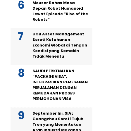
Mouser Bahas Masa
Depan Robot Humanoid
Lewat Episode “Rise of the
Robots”
UOB Asset Management
Soroti Ketahanan
Ekonomi Global di Tengah
Kondisi yang Semakin
Tidak Menentu
SAUDI PERKENALKAN
“PACKAGE VISA”,
INTEGRASIKAN PEMESANAN
PERJALANAN DENGAN
KEMUDAHAN PROSES
PERMOHONAN VISA
September Ini, SIAL
Guangzhou Soroti Tujuh
Tren yang Menentukan
Arah Industri Makanan