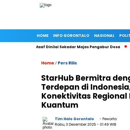
HOME
INFO GORONTALO
NASIONAL
POLI
Gold, Minta Maaf Dinilai Sekadar Majas Pengabur Dosa
Peng
Home
Pers Rilis
/
StarHub Bermitra den
Terdepan di Indonesi
Konektivitas Regiona
Kuantum
Tim Halo Gorontalo
- Pewarta
Rabu, 3 Desember 2025
- 01:49 WIB