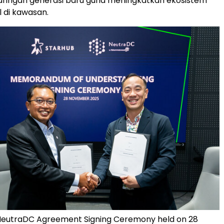
 jaringan generasi baru guna meningkatkan ekosistem
l di kawasan.
NeutraDC Agreement Signing Ceremony held on 28