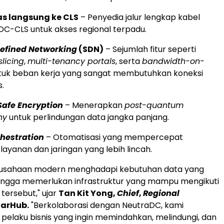
as langsung ke CLS
– Penyedia jalur lengkap kabel
DC-CLS untuk akses regional terpadu.
efined Networking
(SDN)
– Sejumlah fitur seperti
licing
,
multi-tenancy portals
, serta
bandwidth-on-
uk beban kerja yang sangat membutuhkan koneksi
.
afe Encryption
– Menerapkan
post-quantum
hy
untuk perlindungan data jangka panjang.
chestration
– Otomatisasi yang mempercepat
ayanan dan jaringan yang lebih lincah.
rusahaan modern menghadapi kebutuhan data yang
hingga memerlukan infrastruktur yang mampu mengikuti
ersebut," ujar
Tan Kit Yong
,
Chief
,
Regional
tarHub.
"Berkolaborasi dengan NeutraDC, kami
laku bisnis yang ingin memindahkan, melindungi, dan