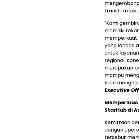
mengembangka
transformasi d
"Kami gembir
memiliki rekam 
memperkuat s
yang lancar,
untuk layana
regional. Kon
merupakan po
mampu mengat
klien mengha
Executive Off
Memperluas 
StarHub di A
Kemitraan de
dengan operat
tersebut menja