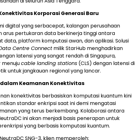
sahaan di seluruh
Asia Tenggara
.
onektivitas Korporasi Generasi Baru
 digital yang serbacepat, kalangan perusahaan
rus pertukaran data berkinerja tinggi antara
t data, platform komputasi awan, dan aplikasi.
Solusi
Data Centre Connect
milik StarHub menghadirkan
dengan latensi yang sangat rendah di Singapura,
r menuju
cable landing stations
(CLS) dengan latensi di
tik untuk jangkauan regional yang lancar.
u dalam Keamanan Konektivitas
an konektivitas berbasiskan komputasi kuantum kini
tikan standar enkripsi saat ini demi mengatasi
anan yang terus berkembang. Kolaborasi antara
eutraDC ini akan menjadi basis penerapan untuk
terenkripsi yang berbasis komputasi kuantum.
i NeutraDC SNG-3, klien memperoleh: