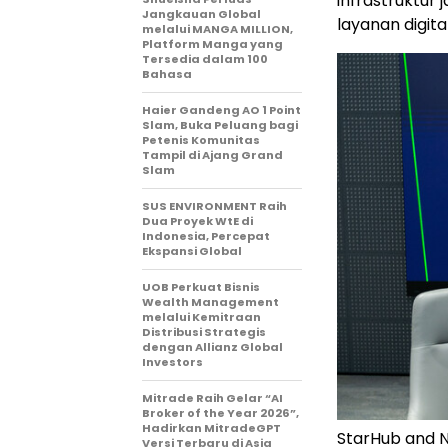
infrastruktur
Jangkauan Global
layanan digita
melalui MANGA MILLION,
Platform Manga yang
Tersedia dalam 100
Bahasa
Haier Gandeng AO 1 Point
Slam, Buka Peluang bagi
Petenis Komunitas
Tampil di Ajang Grand
Slam
SUS ENVIRONMENT Raih
Dua Proyek WtE di
Indonesia, Percepat
Ekspansi Global
UOB Perkuat Bisnis
Wealth Management
melalui Kemitraan
Distribusi Strategis
dengan Allianz Global
Investors
Mitrade Raih Gelar “AI
Broker of the Year 2026”,
Hadirkan MitradeGPT
StarHub and 
Versi Terbaru di Asia