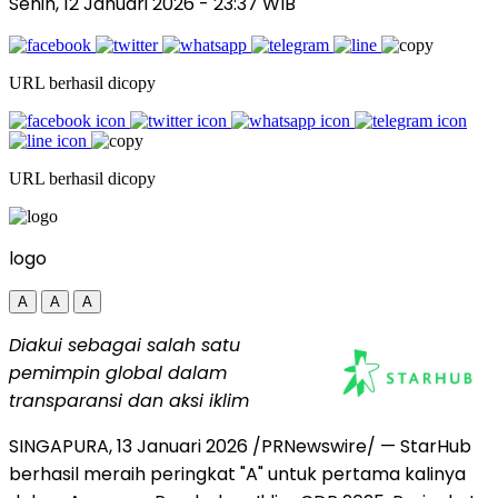
Senin, 12 Januari 2026
- 23:37 WIB
URL berhasil dicopy
URL berhasil dicopy
logo
A
A
A
Diakui sebagai salah satu
pemimpin global dalam
transparansi dan aksi iklim
SINGAPURA
,
13 Januari 2026
/PRNewswire/ — StarHub
berhasil meraih peringkat "A" untuk pertama kalinya