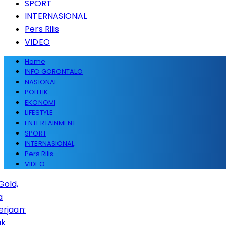
SPORT
INTERNASIONAL
Pers Rilis
VIDEO
Home
INFO GORONTALO
NASIONAL
POLITIK
EKONOMI
LIFESTYLE
ENTERTAINMENT
SPORT
INTERNASIONAL
Pers Rilis
VIDEO
ld,
aan: