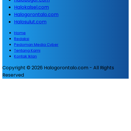
Halokalsel.com
Halogorontalo.com
Halosulut.com
Home
Redaksi
Pedoman Media Cyber
Tentang Kami
Kontak Iklan
Copyright © 2026 Halogorontalo.com - All Rights
Reserved