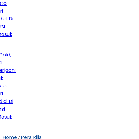
o
i Di
suk
ld,
aan:
o
i Di
suk
Home
Pers Rilis
/