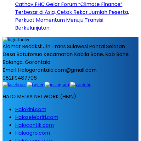
Cathay FHC Gelar Forum “Climate Finance”
Terbesar di Asia, Cetak Rekor Jumlah Peserta,
Perkuat Momentum Menuju Transisi
Berkelanjutan
Alamat Redaksi: Jln Trans Sulawesi Pantai Selatan
Desa Botutonuo Kecamatan Kabila Bone, Kab Bone
Bolango, Gorontalo
Email: Halogorontalo.com@gmail.com
082119487706
HALO MEDIA NETWORK (HMN)
Halokini.com
Haloselebriti.com
Halocantik.com
Haloagro.com
Halobogor.com