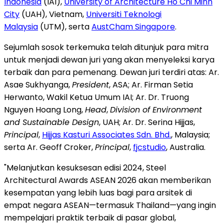
Indonesia
(IAI),
University of Architecture Ho Chi Minh
City
(UAH), Vietnam,
Universiti Teknologi
Malaysia
(UTM), serta
AustCham Singapore
.
Sejumlah sosok terkemuka telah ditunjuk para mitra
untuk menjadi dewan juri yang akan menyeleksi karya
terbaik dan para pemenang. Dewan juri terdiri atas: Ar.
Asae Sukhyanga,
President
, ASA; Ar. Firman Setia
Herwanto, Wakil Ketua Umum IAI; Ar. Dr.
Truong
Nguyen Hoang Long
,
Head
,
Division of Environment
and Sustainable Design
, UAH; Ar. Dr. Serina Hijjas,
Principal
,
Hijjas Kasturi Associates Sdn. Bhd.
,
Malaysia
;
serta Ar.
Geoff Croker
,
Principal
,
fjcstudio
,
Australia
.
"Melanjutkan kesuksesan edisi 2024, Steel
Architectural Awards ASEAN 2026 akan memberikan
kesempatan yang lebih luas bagi para arsitek di
empat negara ASEAN—termasuk Thailand—yang ingin
mempelajari praktik terbaik di pasar global,