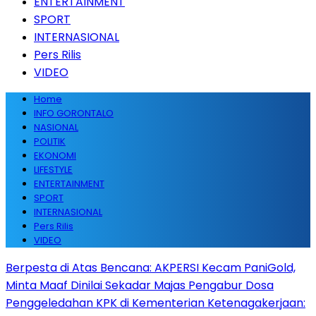
ENTERTAINMENT
SPORT
INTERNASIONAL
Pers Rilis
VIDEO
Home
INFO GORONTALO
NASIONAL
POLITIK
EKONOMI
LIFESTYLE
ENTERTAINMENT
SPORT
INTERNASIONAL
Pers Rilis
VIDEO
Berpesta di Atas Bencana: AKPERSI Kecam PaniGold,
Minta Maaf Dinilai Sekadar Majas Pengabur Dosa
Penggeledahan KPK di Kementerian Ketenagakerjaan: