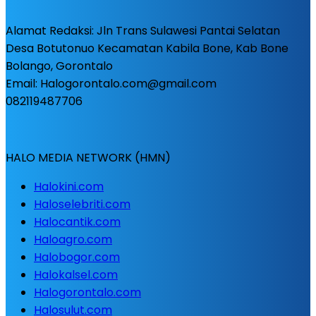
Alamat Redaksi: Jln Trans Sulawesi Pantai Selatan
Desa Botutonuo Kecamatan Kabila Bone, Kab Bone
Bolango, Gorontalo
Email: Halogorontalo.com@gmail.com
082119487706
HALO MEDIA NETWORK (HMN)
Halokini.com
Haloselebriti.com
Halocantik.com
Haloagro.com
Halobogor.com
Halokalsel.com
Halogorontalo.com
Halosulut.com