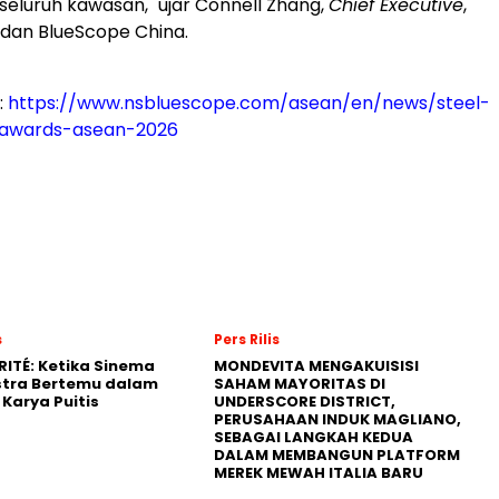
 seluruh kawasan," ujar
Connell Zhang
,
Chief Executive
,
dan BlueScope China.
:
https://www.nsbluescope.com/asean/en/news/steel-
-awards-asean-2026
s
Pers Rilis
RITÉ: Ketika Sinema
MONDEVITA MENGAKUISISI
stra Bertemu dalam
SAHAM MAYORITAS DI
Karya Puitis
UNDERSCORE DISTRICT,
PERUSAHAAN INDUK MAGLIANO,
SEBAGAI LANGKAH KEDUA
DALAM MEMBANGUN PLATFORM
MEREK MEWAH ITALIA BARU