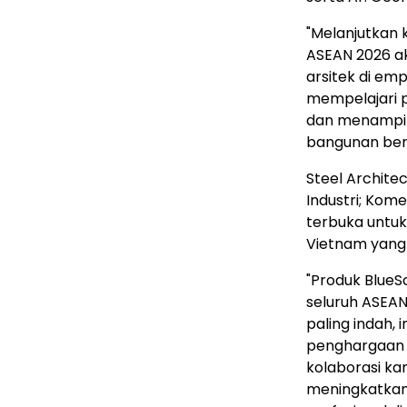
"Melanjutkan 
ASEAN 2026 a
arsitek di e
mempelajari pr
dan menampilk
bangunan berk
Steel Archite
Industri; Komer
terbuka untu
Vietnam
yang 
"Produk BlueS
seluruh ASEAN
paling indah, 
penghargaan 
kolaborasi ka
meningkatkan