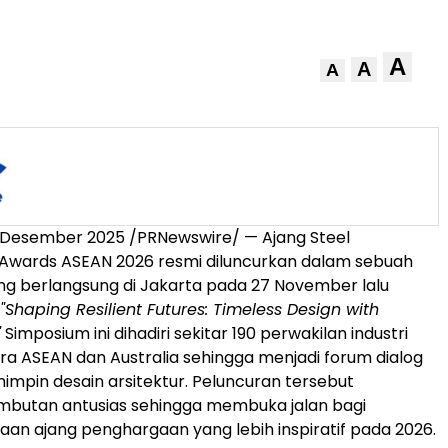
A
A
A
 Desember 2025 /PRNewswire/ — Ajang Steel
 Awards ASEAN 2026 resmi diluncurkan dalam sebuah
ng berlangsung di
Jakarta
pada 27 November lalu
"Shaping Resilient Futures: Timeless Design with
"
Simposium ini dihadiri sekitar 190 perwakilan industri
ara ASEAN dan
Australia
sehingga menjadi forum dialog
impin desain arsitektur. Peluncuran tersebut
butan antusias sehingga membuka jalan bagi
an ajang penghargaan yang lebih inspiratif pada 2026.