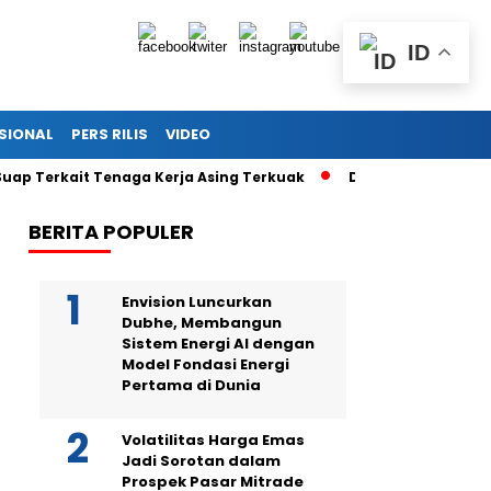
ID
SIONAL
PERS RILIS
VIDEO
rkait Tenaga Kerja Asing Terkuak
Drama di Balik Sidang Sek
BERITA POPULER
Envision Luncurkan
Dubhe, Membangun
Sistem Energi AI dengan
Model Fondasi Energi
Pertama di Dunia
Volatilitas Harga Emas
Jadi Sorotan dalam
Prospek Pasar Mitrade