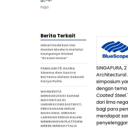
logo
Berita Terkait
Himel Hadirkan Visi
Hunian Modern melalui
Kampanye Global
“Dream Home”
SINGAPURA, 2
FAMILIARITÉ: Ketika
Sinema dan Sastra
Architectural
Bertemu dalam Sebuah
simposium ya
Karya Puitis
dengan tema
MONDEVITA
Coated Steel.
MENGAKUISISI SAHAM
MAYORITAS DI
dari lima neg
UNDERSCORE DISTRICT,
bagi para pem
PERUSAHAAN INDUK
MAGLIANO, SEBAGAI
mendapat sam
LANGKAH KEDUA DALAM
MEMBANGUN PLATFORM
penyelenggara
MEREK MEWAH ITALIA