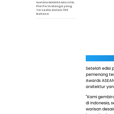
melalui MANGA MILLION,
Platform Manga yang
Tersedia dalam 100
Bahasa
Setelah edisi
pemenang terb
Awards ASEAN
arsitektur ya
"Kami gembira
di
Indonesia
, 
warisan desa