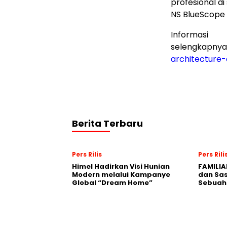
profesional di
NS BlueScope 
Informasi
selengkapnya
architecture
Berita Terbaru
Pers Rilis
Pers Rili
Himel Hadirkan Visi Hunian
FAMILIA
Modern melalui Kampanye
dan Sa
Global “Dream Home”
Sebuah 