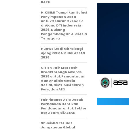
BARU
HIKSEMI Tampilkan Solusi
Penyimpanan Data
untuk Seluruh Skenario
di Ajang DTI Indonesia
2026, Dukung
Pengembangan AI di Asia
Tenggara
Huawei Jadi Mitra bagi
Ajang GSMA M360 ASEAN
2026
Cision Raih MarTech
Breakthrough Awards
2026 untuk Pemantauan
dan Analisis Media
Sosial, Distribusi Siaran
Pers, dan AEO
Fair Finance Asia Desak
Perbankan Hentikan
Pendanaan untuk Sektor
Batu Bara di ASEAN
Shueisha Perluas
Jangkauan Global