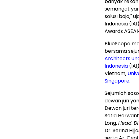
banyak rekan
semangat yan
solusi baja," uj
Indonesia (IAI
Awards ASEAN
BlueScope me
bersama sejum
Architects un
Indonesia
(IAI
Vietnam,
Univ
Singapore
.
Sejumlah soso
dewan juri ya
Dewan juri ter
Setia Herwant
Long
,
Head
,
Di
Dr. Serina Hijja
serta Ar.
Geof