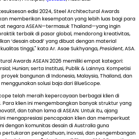
kesuksesan edisi 2024, Steel Architectural Awards
kan memberikan kesempatan yang lebih luas bagi para
mpat negara ASEAN—termasuk Thailand—yang ingin
aktik terbaik di pasar global, mendorong kreativitas,
an ‘desain abadi’ yang dibuat dengan material
ualitas tinggi," kata Ar. Asae Sukhyanga,
President
, ASA.
ctural Awards ASEAN 2026 memiliki empat kategori:
sial; Hunian; serta Institusi, Publik & Lainnya. Kompetisi
k proyek bangunan di
Indonesia
,
Malaysia
,
Thailand
, dan
menggunakan solusi baja dari BlueScope.
cope telah meraih kepercayaan berbagai klien di
. Para klien ini mengembangkan banyak struktur yang
inovatif, dan tahan lama di ASEAN. Untuk itu, ajang
ini mengapresiasi pencapaian klien dan memperkuat
mi dengan komunitas desain di
Australia
guna
 pertukaran pengetahuan, inovasi, dan pengembangan