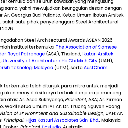
 terkemuka dari seluruh kawasan yang mengusung
g sama, yakni mewujudkan keunggulan desain dengan
ar Ar.
Georgius Budi Yulianto
, Ketua Umum Ikatan Arsitek
), salah satu pihak penyelenggara Steel Architectural
 2026.
ngadakan Steel Architectural Awards ASEAN 2026
lah institusi terkemuka:
The Association of Siamese
der Royal Patronage
(ASA), Thailand,
Ikatan Arsitek
),
University of Architecture Ho Chi Minh City
(UAH),
ersiti Teknologi Malaysia
(UTM), serta
AustCham
k terkemuka telah ditunjuk para mitra untuk menjadi
ng akan menyeleksi karya terbaik dan para pemenang.
diri atas: Ar. Asae Sukhyanga,
President
, ASA; Ar. Firman
o, Wakil Ketua Umum IAI; Ar. Dr.
Truong Nguyen Hoang
vision of Environment and Sustainable Design
, UAH; Ar.
s,
Principal
,
Hijjas Kasturi Associates Sdn. Bhd.
,
Malaysia
;
f Croker
,
Principal
,
fjcstudio
,
Australia
.