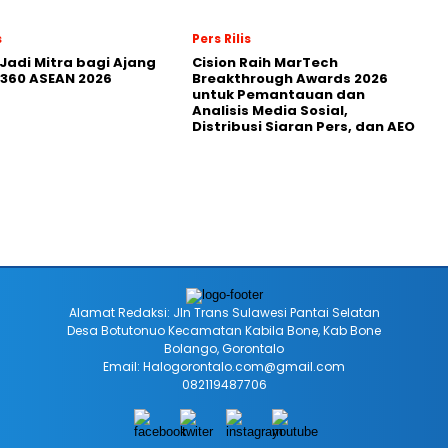
s
Pers Rilis
Jadi Mitra bagi Ajang
Cision Raih MarTech
360 ASEAN 2026
Breakthrough Awards 2026
untuk Pemantauan dan
Analisis Media Sosial,
Distribusi Siaran Pers, dan AEO
Alamat Redaksi: Jln Trans Sulawesi Pantai Selatan
Desa Botutonuo Kecamatan Kabila Bone, Kab Bone
Bolango, Gorontalo
Email: Halogorontalo.com@gmail.com
082119487706