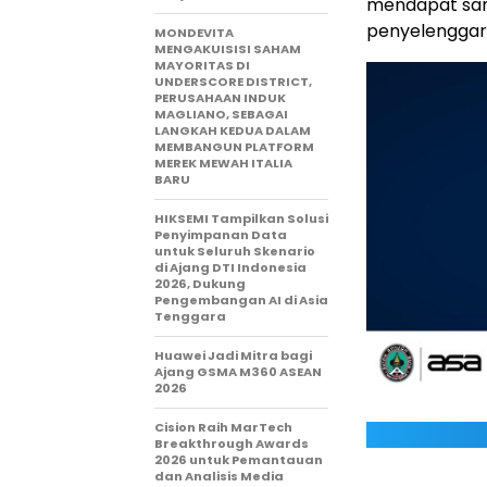
mendapat sam
penyelenggara
MONDEVITA
MENGAKUISISI SAHAM
MAYORITAS DI
UNDERSCORE DISTRICT,
PERUSAHAAN INDUK
MAGLIANO, SEBAGAI
LANGKAH KEDUA DALAM
MEMBANGUN PLATFORM
MEREK MEWAH ITALIA
BARU
HIKSEMI Tampilkan Solusi
Penyimpanan Data
untuk Seluruh Skenario
di Ajang DTI Indonesia
2026, Dukung
Pengembangan AI di Asia
Tenggara
Huawei Jadi Mitra bagi
Ajang GSMA M360 ASEAN
2026
Cision Raih MarTech
Breakthrough Awards
2026 untuk Pemantauan
dan Analisis Media