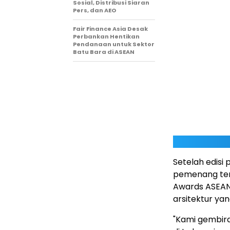
Sosial, Distribusi Siaran
Pers, dan AEO
Fair Finance Asia Desak
Perbankan Hentikan
Pendanaan untuk Sektor
Batu Bara di ASEAN
Setelah edisi
pemenang terb
Awards ASEAN
arsitektur ya
"Kami gembira