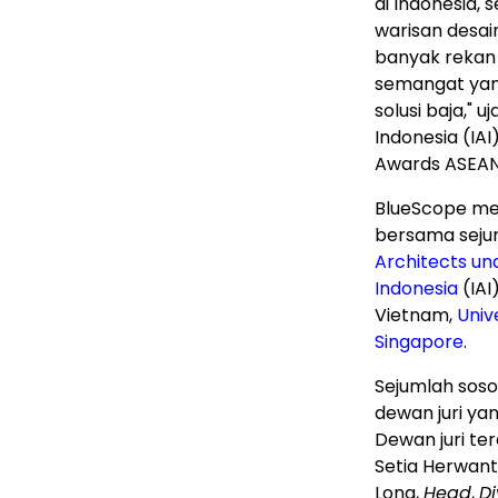
di
Indonesia
, 
warisan desa
banyak rekan
semangat yan
solusi baja," uj
Indonesia (IAI
Awards ASEAN
BlueScope me
bersama sejum
Architects un
Indonesia
(IAI
Vietnam,
Univ
Singapore
.
Sejumlah soso
dewan juri ya
Dewan juri ter
Setia Herwant
Long
,
Head
,
Di