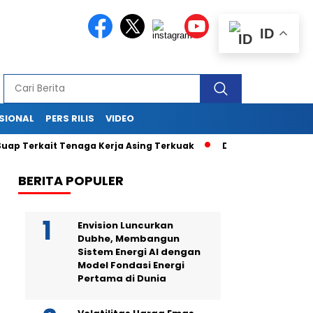
ID
SIONAL
PERS RILIS
VIDEO
rkait Tenaga Kerja Asing Terkuak
Drama di Balik Sidang Sek
BERITA POPULER
Envision Luncurkan
Dubhe, Membangun
Sistem Energi AI dengan
Model Fondasi Energi
Pertama di Dunia