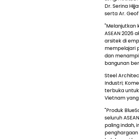
Dr. Serina Hijja
serta Ar.
Geof
"Melanjutkan 
ASEAN 2026 a
arsitek di e
mempelajari pr
dan menampilk
bangunan berk
Steel Archite
Industri; Komer
terbuka untu
Vietnam
yang 
"Produk BlueS
seluruh ASEAN
paling indah, 
penghargaan 