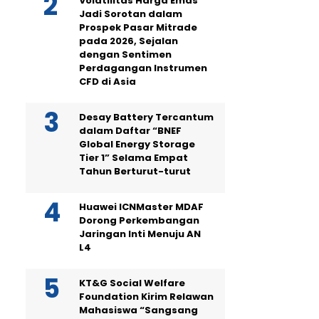
Volatilitas Harga Emas
Jadi Sorotan dalam
Prospek Pasar Mitrade
pada 2026, Sejalan
dengan Sentimen
Perdagangan Instrumen
CFD di Asia
Desay Battery Tercantum
dalam Daftar “BNEF
Global Energy Storage
Tier 1” Selama Empat
Tahun Berturut-turut
Huawei ICNMaster MDAF
Dorong Perkembangan
Jaringan Inti Menuju AN
L4
KT&G Social Welfare
Foundation Kirim Relawan
Mahasiswa “Sangsang