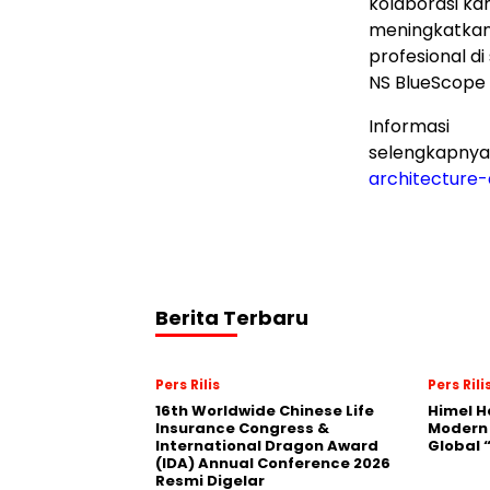
kolaborasi ka
meningkatkan
profesional di
NS BlueScope 
Informasi
selengkapnya
architecture
Berita Terbaru
Pers Rilis
Pers Rili
16th Worldwide Chinese Life
Himel H
Insurance Congress &
Modern
International Dragon Award
Global
(IDA) Annual Conference 2026
Resmi Digelar