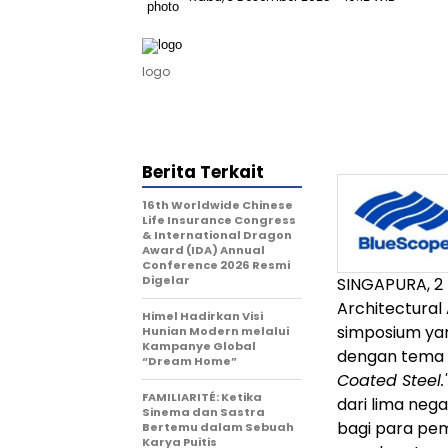
logo
Berita Terkait
16th Worldwide Chinese
Life Insurance Congress
& International Dragon
Award (IDA) Annual
Conference 2026 Resmi
Digelar
SINGAPURA, 2
Architectural
Himel Hadirkan Visi
simposium ya
Hunian Modern melalui
Kampanye Global
dengan tema
“Dream Home”
Coated Steel.
FAMILIARITÉ: Ketika
dari lima neg
Sinema dan Sastra
bagi para pem
Bertemu dalam Sebuah
Karya Puitis