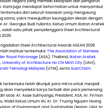
sebuah negara yang memiliki kekayaan dan pengaruh
in. Kami juga mendapat kehormatan untuk menyambut
 terkemuka dari seluruh kawasan yang mengusung
g sama, yakni mewujudkan keunggulan desain dengan
ar Ar.
Georgius Budi Yulianto
, Ketua Umum Ikatan Arsitek
), salah satu pihak penyelenggara Steel Architectural
 2026.
ngadakan Steel Architectural Awards ASEAN 2026
lah institusi terkemuka:
The Association of Siamese
der Royal Patronage
(ASA), Thailand,
Ikatan Arsitek
),
University of Architecture Ho Chi Minh City
(UAH),
ersiti Teknologi Malaysia
(UTM), serta
AustCham
k terkemuka telah ditunjuk para mitra untuk menjadi
ng akan menyeleksi karya terbaik dan para pemenang.
diri atas: Ar. Asae Sukhyanga,
President
, ASA; Ar. Firman
o, Wakil Ketua Umum IAI; Ar. Dr.
Truong Nguyen Hoang
vision of Environment and Sustainable Design
, UAH; Ar.