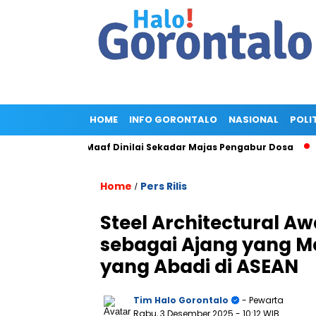
HOME
INFO GORONTALO
NASIONAL
POLI
Gold, Minta Maaf Dinilai Sekadar Majas Pengabur Dosa
Pengg
Home
Pers Rilis
/
Steel Architectural Aw
sebagai Ajang yang Me
yang Abadi di ASEAN
Tim Halo Gorontalo
- Pewarta
Rabu, 3 Desember 2025
- 10:12 WIB