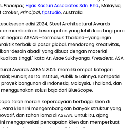
s,
Principal
,
Hijjas Kasturi Associates Sdn. Bhd.
,
Malaysia
;
f Croker
,
Principal
,
fjcstudio
,
Australia
.
kesuksesan edisi 2024, Steel Architectural Awards
kan memberikan kesempatan yang lebih luas bagi para
mpat negara ASEAN—termasuk Thailand—yang ingin
aktik terbaik di pasar global, mendorong kreativitas,
an ‘desain abadi’ yang dibuat dengan material
ualitas tinggi," kata Ar. Asae Sukhyanga,
President
, ASA.
ctural Awards ASEAN 2026 memiliki empat kategori:
sial; Hunian; serta Institusi, Publik & Lainnya. Kompetisi
k proyek bangunan di
Indonesia
,
Malaysia
,
Thailand
, dan
menggunakan solusi baja dari BlueScope.
cope telah meraih kepercayaan berbagai klien di
. Para klien ini mengembangkan banyak struktur yang
inovatif, dan tahan lama di ASEAN. Untuk itu, ajang
ini mengapresiasi pencapaian klien dan memperkuat