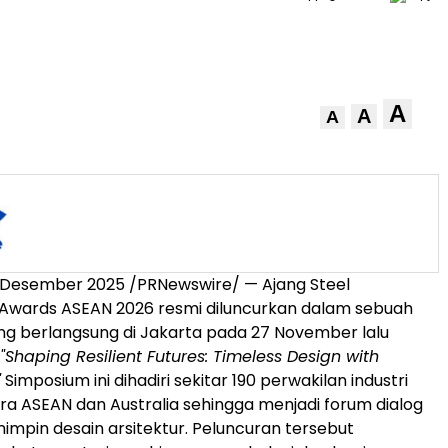
A
A
A
 Desember 2025 /PRNewswire/ — Ajang Steel
 Awards ASEAN 2026 resmi diluncurkan dalam sebuah
ng berlangsung di
Jakarta
pada 27 November lalu
"Shaping Resilient Futures: Timeless Design with
"
Simposium ini dihadiri sekitar 190 perwakilan industri
ara ASEAN dan
Australia
sehingga menjadi forum dialog
impin desain arsitektur. Peluncuran tersebut