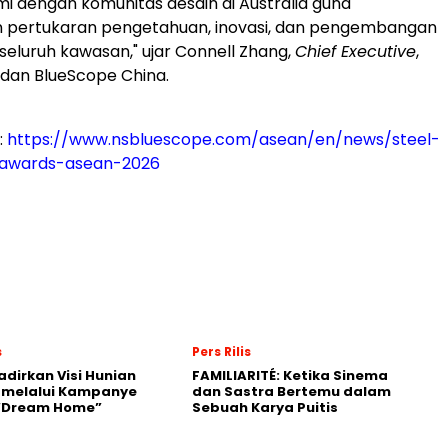
mi dengan komunitas desain di
Australia
guna
 pertukaran pengetahuan, inovasi, dan pengembangan
 seluruh kawasan," ujar
Connell Zhang
,
Chief Executive
,
dan BlueScope China.
:
https://www.nsbluescope.com/asean/en/news/steel-
-awards-asean-2026
s
Pers Rilis
adirkan Visi Hunian
FAMILIARITÉ: Ketika Sinema
 melalui Kampanye
dan Sastra Bertemu dalam
 “Dream Home”
Sebuah Karya Puitis