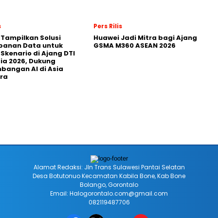
s
Pers Rilis
 Tampilkan Solusi
Huawei Jadi Mitra bagi Ajang
panan Data untuk
GSMA M360 ASEAN 2026
 Skenario di Ajang DTI
ia 2026, Dukung
angan AI di Asia
ra
Alamat Redaksi: Jln Trans Sulawesi Pantai Selatan
Desa Botutonuo Kecamatan Kabila Bone, Kab Bone
Bolango, Gorontalo
Email: Halogorontalo.com@gmail.com
082119487706