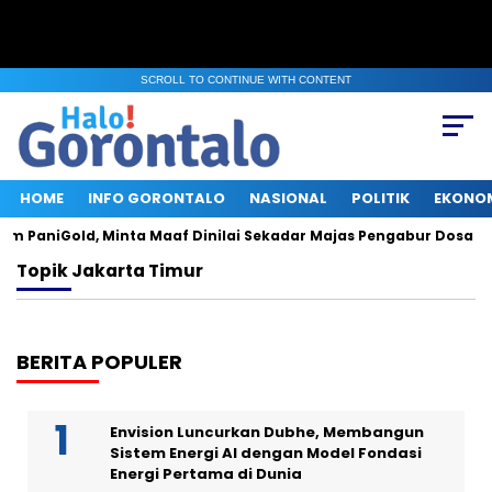
SCROLL TO CONTINUE WITH CONTENT
HOME
INFO GORONTALO
NASIONAL
POLITIK
EKONO
am PaniGold, Minta Maaf Dinilai Sekadar Majas Pengabur Dosa
Topik
Jakarta Timur
BERITA POPULER
Envision Luncurkan Dubhe, Membangun
Sistem Energi AI dengan Model Fondasi
Energi Pertama di Dunia