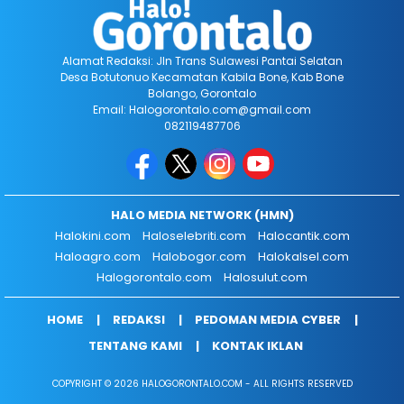
Alamat Redaksi: Jln Trans Sulawesi Pantai Selatan
Desa Botutonuo Kecamatan Kabila Bone, Kab Bone
Bolango, Gorontalo
Email: Halogorontalo.com@gmail.com
082119487706
HALO MEDIA NETWORK (HMN)
Halokini.com
Haloselebriti.com
Halocantik.com
Haloagro.com
Halobogor.com
Halokalsel.com
Halogorontalo.com
Halosulut.com
HOME
REDAKSI
PEDOMAN MEDIA CYBER
TENTANG KAMI
KONTAK IKLAN
COPYRIGHT © 2026 HALOGORONTALO.COM - ALL RIGHTS RESERVED