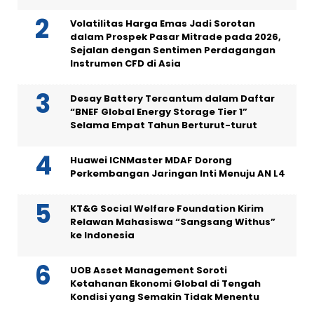
Volatilitas Harga Emas Jadi Sorotan
dalam Prospek Pasar Mitrade pada 2026,
Sejalan dengan Sentimen Perdagangan
Instrumen CFD di Asia
Desay Battery Tercantum dalam Daftar
“BNEF Global Energy Storage Tier 1”
Selama Empat Tahun Berturut-turut
Huawei ICNMaster MDAF Dorong
Perkembangan Jaringan Inti Menuju AN L4
KT&G Social Welfare Foundation Kirim
Relawan Mahasiswa “Sangsang Withus”
ke Indonesia
UOB Asset Management Soroti
Ketahanan Ekonomi Global di Tengah
Kondisi yang Semakin Tidak Menentu