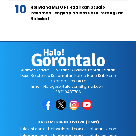
Hollyland MELO P1 Hadirkan Studio
Rekaman Lengkap dalam Satu Perangkat
Nirkabel
Alamat Redaksi: Jln Trans Sulawesi Pantai Selatan
Desa Botutonuo Kecamatan Kabila Bone, Kab Bone
Bolango, Gorontalo
Email: Halogorontalo.com@gmail.com
082119487706
HALO MEDIA NETWORK (HMN)
Halokini.com
Haloselebriti.com
Halocantik.com
Haloagro.com
Halobogor.com
Halokalsel.com