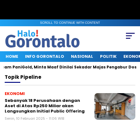
SCROLL TO CONTINUE WITH CONTENT
HOME
INFO GORONTALO
NASIONAL
POLITIK
EKONO
cam PaniGold, Minta Maaf Dinilai Sekadar Majas Pengabur Dosa
Topik
Pipeline
EKONOMI
Sebanyak 18 Perusahaan dengan
Aset di Atas Rp250 Miliar akan
Langsungkan Initial Public Offering
Senin, 10 Februari 2025 - 11:06 WIB