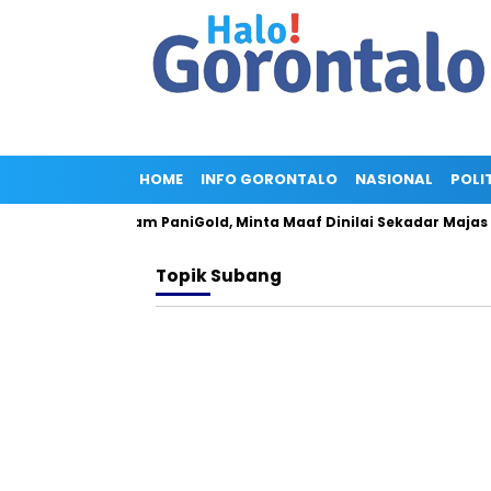
HOME
INFO GORONTALO
NASIONAL
POLI
a: AKPERSI Kecam PaniGold, Minta Maaf Dinilai Sekadar Majas Pe
Topik
Subang