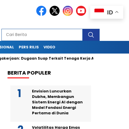
ID
SIONAL
PERS RILIS
VIDEO
jaan: Dugaan Suap Terkait Tenaga Kerja Asing Terkuak
Dra
BERITA POPULER
Envision Luncurkan
Dubhe, Membangun
Sistem Energi AI dengan
Model Fondasi Energi
Pertama di Dunia
Volatilitas Harga Emas