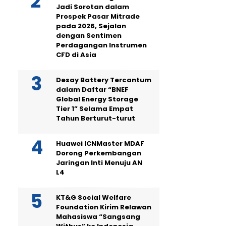
Jadi Sorotan dalam
Prospek Pasar Mitrade
pada 2026, Sejalan
dengan Sentimen
Perdagangan Instrumen
CFD di Asia
Desay Battery Tercantum
dalam Daftar “BNEF
Global Energy Storage
Tier 1” Selama Empat
Tahun Berturut-turut
Huawei ICNMaster MDAF
Dorong Perkembangan
Jaringan Inti Menuju AN
L4
KT&G Social Welfare
Foundation Kirim Relawan
Mahasiswa “Sangsang