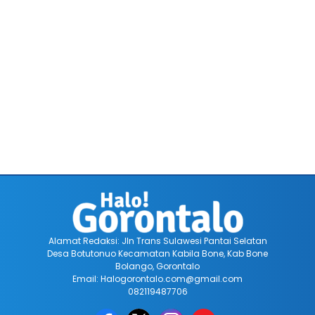
Alamat Redaksi: Jln Trans Sulawesi Pantai Selatan
Desa Botutonuo Kecamatan Kabila Bone, Kab Bone
Bolango, Gorontalo
Email: Halogorontalo.com@gmail.com
082119487706