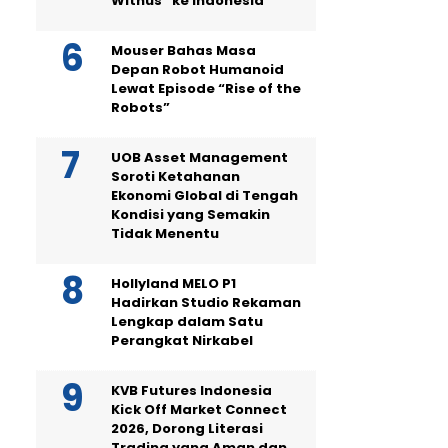
Withus” ke Indonesia
Mouser Bahas Masa
Depan Robot Humanoid
Lewat Episode “Rise of the
Robots”
UOB Asset Management
Soroti Ketahanan
Ekonomi Global di Tengah
Kondisi yang Semakin
Tidak Menentu
Hollyland MELO P1
Hadirkan Studio Rekaman
Lengkap dalam Satu
Perangkat Nirkabel
KVB Futures Indonesia
Kick Off Market Connect
2026, Dorong Literasi
Trading yang Aman dan