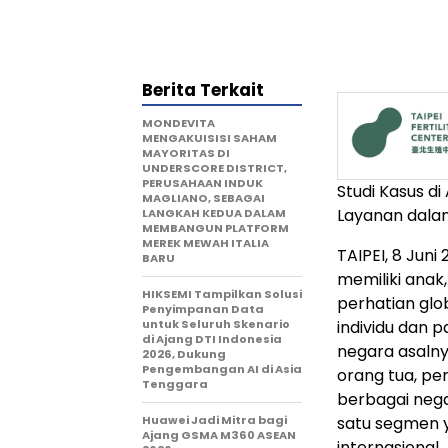
Berita Terkait
MONDEVITA
MENGAKUISISI SAHAM
MAYORITAS DI
UNDERSCORE DISTRICT,
PERUSAHAAN INDUK
Studi Kasus di
MAGLIANO, SEBAGAI
Layanan dalam
LANGKAH KEDUA DALAM
MEMBANGUN PLATFORM
MEREK MEWAH ITALIA
TAIPEI, 8 Jun
BARU
memiliki anak,
HIKSEMI Tampilkan Solusi
perhatian glo
Penyimpanan Data
untuk Seluruh Skenario
individu dan 
di Ajang DTI Indonesia
negara asalny
2026, Dukung
Pengembangan AI di Asia
orang tua, pe
Tenggara
berbagai negar
Huawei Jadi Mitra bagi
satu segmen y
Ajang GSMA M360 ASEAN
internasional.