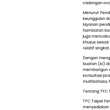
cadangan ova
Menurut Pendi
keunggulan d
layanan pend
hambatan bah
juga mencaku
khusus sesuai
relatif singkat.
Dengan mengi
buatan (AI) 
membangun m
konsultasi ja
multibahasa, 
Tentang TFC Ta
TFC Taipei Fer
menyediakan l