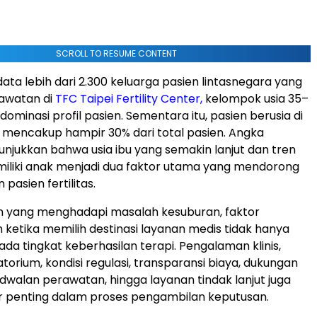
SCROLL TO RESUME CONTENT
ata lebih dari 2.300 keluarga pasien lintasnegara yang
rawatan di
TFC Taipei Fertility Center,
kelompok usia 35–
minasi profil pasien. Sementara itu, pasien berusia di
 mencakup hampir 30% dari total pasien. Angka
njukkan bahwa usia ibu yang semakin lanjut dan tren
liki anak menjadi dua faktor utama yang mendorong
 pasien fertilitas.
n yang menghadapi masalah kesuburan, faktor
ketika memilih destinasi layanan medis tidak hanya
da tingkat keberhasilan terapi. Pengalaman klinis,
atorium, kondisi regulasi, transparansi biaya, dukungan
dwalan perawatan, hingga layanan tindak lanjut juga
r penting dalam proses pengambilan keputusan.