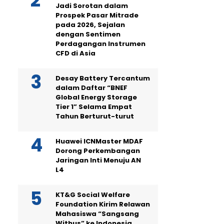
Jadi Sorotan dalam
Prospek Pasar Mitrade
pada 2026, Sejalan
dengan Sentimen
Perdagangan Instrumen
CFD di Asia
Desay Battery Tercantum
dalam Daftar “BNEF
Global Energy Storage
Tier 1” Selama Empat
Tahun Berturut-turut
Huawei ICNMaster MDAF
Dorong Perkembangan
Jaringan Inti Menuju AN
L4
KT&G Social Welfare
Foundation Kirim Relawan
Mahasiswa “Sangsang
Withus” ke Indonesia