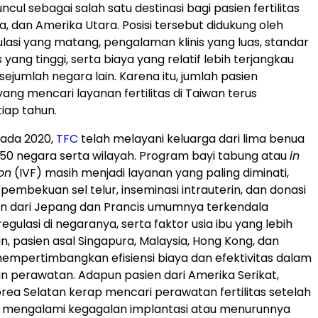
ncul sebagai salah satu destinasi bagi pasien fertilitas
pa, dan Amerika Utara. Posisi tersebut didukung oleh
lasi yang matang, pengalaman klinis yang luas, standar
yang tinggi, serta biaya yang relatif lebih terjangkau
ejumlah negara lain. Karena itu, jumlah pasien
yang mencari layanan fertilitas di Taiwan terus
iap tahun.
pada 2020,
TFC
telah melayani keluarga dari lima benua
i 50 negara serta wilayah. Program bayi tabung atau
in
ion
(IVF) masih menjadi layanan yang paling diminati,
 pembekuan sel telur, inseminasi intrauterin, dan donasi
sien dari Jepang dan Prancis umumnya terkendala
ulasi di negaranya, serta faktor usia ibu yang lebih
 lain, pasien asal Singapura, Malaysia, Hong Kong, dan
empertimbangkan efisiensi biaya dan efektivitas dalam
 perawatan. Adapun pasien dari Amerika Serikat,
Korea Selatan kerap mencari perawatan fertilitas setelah
i mengalami kegagalan implantasi atau menurunnya