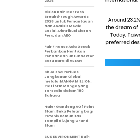
2026
Cision Raih MarTech
Breakthrough Awards
Around 23.2% 
2026 untuk Pemantauan
dan Analisis Media
the dream of p
Sosial, Distribusi Siaran
Today, Taiw
Pers, dan AEO
preferred dest
Fair Finance Asia Desak
Perbankan Hentikan
Pendanaan untuk Sektor
Batu Bara di ASEAN
Shueisha Perluas
Jangkauan Global
melalui MANGA MILLION,
Platform Manga yang
Tersedia dalam 100
Bahasa
Haier Gandeng AO 1 Point
Slam, Buka Peluang bagi
Petenis Komunitas
Tampil di Ajang Grand
Slam
SUS ENVIRONMENT Raih