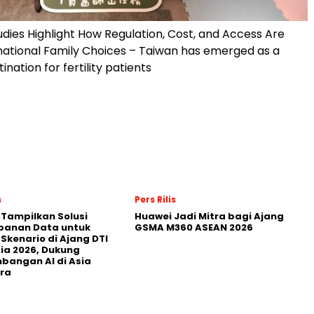
udies Highlight How Regulation, Cost, and Access Are
national Family Choices – Taiwan has emerged as a
ination for fertility patients
s
Pers Rilis
 Tampilkan Solusi
Huawei Jadi Mitra bagi Ajang
panan Data untuk
GSMA M360 ASEAN 2026
 Skenario di Ajang DTI
ia 2026, Dukung
angan AI di Asia
ra