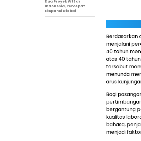
Dua Proyek WtE di
Indonesia, Percepat
Ekspansi Global
Berdasarkan d
menjalani pe
40 tahun mendo
atas 40 tahun
tersebut menu
menunda memi
arus kunjungan
Bagi pasanga
pertimbangan 
bergantung pa
kualitas labor
bahasa, penja
menjadi fakto