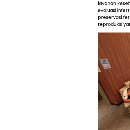
layanan keseh
evaluasi infer
preservasi fer
reproduksi ya