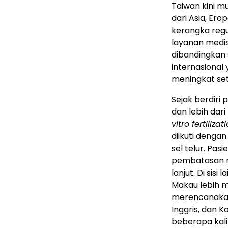
Taiwan kini mu
dari Asia, Ero
kerangka regu
layanan medis 
dibandingkan s
internasional 
meningkat set
Sejak berdiri 
dan lebih dar
vitro fertilizat
diikuti dengan
sel telur. Pa
pembatasan reg
lanjut. Di sisi
Makau lebih m
merencanakan
Inggris, dan 
beberapa kal