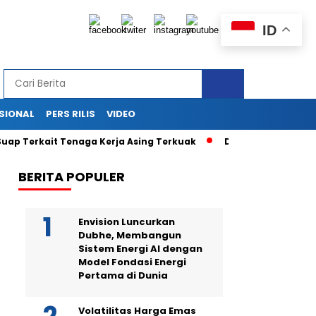
ID
SIONAL
PERS RILIS
VIDEO
rkait Tenaga Kerja Asing Terkuak
Drama di Balik Sidang Sek
BERITA POPULER
Envision Luncurkan
Dubhe, Membangun
Sistem Energi AI dengan
Model Fondasi Energi
Pertama di Dunia
Volatilitas Harga Emas