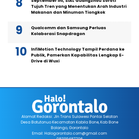
September Ini, SIAL Guangzhou Soroti
Tujuh Tren yang Menentukan Arah Industri
Makanan dan Minuman Tiongkok
Qualcomm dan Samsung Perluas
Kolaborasi Snapdragon
InfiMotion Technology Tampil Perdana ke
Publik, Pamerkan Kapabilitas Lengkap E-
Drive di Wuxi
Alamat Redaksi: Jln Trans Sulawesi Pantai Selatan
Desa Botutonuo Kecamatan Kabila Bone, Kab Bone
Bolango, Gorontalo
Email: Halogorontalo.com@gmail.com
082119487706