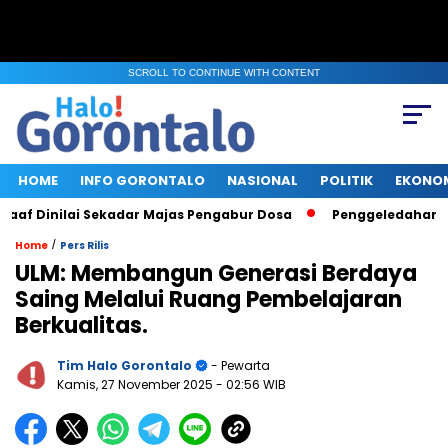
SCROLL TO CONTINUE WITH CONTENT
HOME
INFO GORONTALO
NASIONAL
POLITIK
EKONO
Dinilai Sekadar Majas Pengabur Dosa
Penggeledahan KPK di 
/
Home
Pers Rilis
ULM: Membangun Generasi Berdaya
Saing Melalui Ruang Pembelajaran
Berkualitas.
Tim Halo Gorontalo
- Pewarta
Kamis, 27 November 2025
- 02:56 WIB