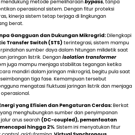
uga mendukung metode pemeliharaan
bypass
, tanpa
tikan operasional sistem. Dengan fitur proteksi
s, kinerja sistem tetap terjaga di lingkungan
ang berat.
anpa Gangguan dan Dukungan Mikrogrid:
Dilengkapi
tic Transfer Switch (STS)
terintegrasi, sistem mampu
pindahan sumber daya dalam hitungan milidetik saat
an jaringan listrik. Dengan
isolation transformer
stem juga mampu menjaga stabilitas tegangan ketika
cara mandiri dalam jaringan mikrogrid, begitu pula saat
akseimbangan tiga fase. Kemampuan tersebut
guna mengatasi fluktuasi jaringan listrik dan menjaga
operasional.
nergi yang Efisien dan Pengaturan Cerdas:
Berkat
m yang menghubungkan sumber dan penyimpanan
 jalur arus searah
(DC-coupled), pemanfaatan
a mencapai hingga 2%
. Sistem ini menyatukan fitur
 control
,
grid-forming
,
Virtual Synchronous