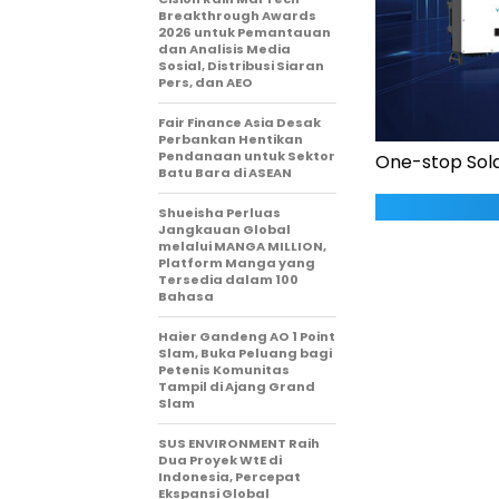
Breakthrough Awards
2026 untuk Pemantauan
dan Analisis Media
Sosial, Distribusi Siaran
Pers, dan AEO
Fair Finance Asia Desak
Perbankan Hentikan
Pendanaan untuk Sektor
One-stop Sola
Batu Bara di ASEAN
Shueisha Perluas
Jangkauan Global
melalui MANGA MILLION,
Platform Manga yang
Tersedia dalam 100
Bahasa
Haier Gandeng AO 1 Point
Slam, Buka Peluang bagi
Petenis Komunitas
Tampil di Ajang Grand
Slam
SUS ENVIRONMENT Raih
Dua Proyek WtE di
Indonesia, Percepat
Ekspansi Global