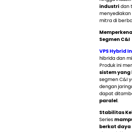
industri
dan t
menyediakan s
mitra di berba
Memperkenal
Segmen C&I
VPS Hybrid I
hibrida dan m
Produk ini mem
sistem yang 
segmen C&I y
dengan jaring
dapat ditam
paralel
.
Stabilitas K
Series
mampu 
berkat daya 