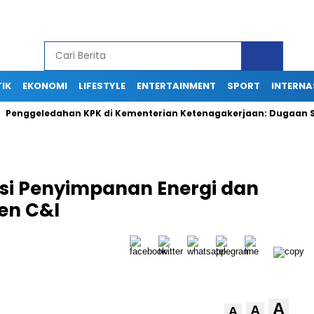
TIK
EKONOMI
LIFESTYLE
ENTERTAINMENT
SPORT
INTERNA
eledahan KPK di Kementerian Ketenagakerjaan: Dugaan Suap Ter
usi Penyimpanan Energi dan
en C&I
A
A
A