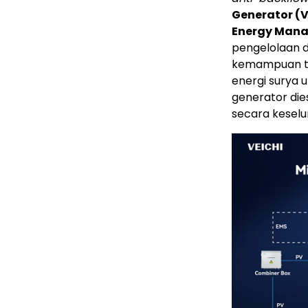
Generator (
Energy Man
pengelolaan d
kemampuan te
energi surya 
generator die
secara keselu