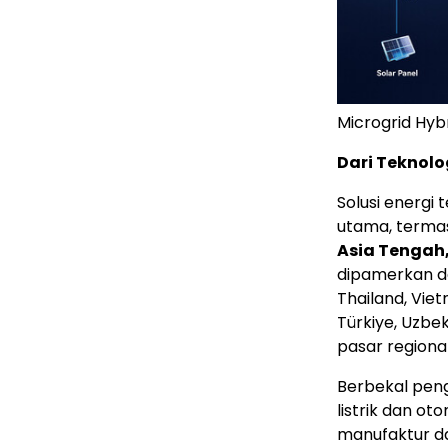
Microgrid Hyb
Dari Teknolo
Solusi energi 
utama, term
Asia Tengah,
dipamerkan dal
Thailand, Viet
Türkiye, Uzbek
pasar regional
Berbekal peng
listrik dan ot
manufaktur da