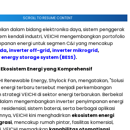
SCROLL TO RESUME CONTENT
lian dalam bidang elektronika daya, sistem penggerak
istem kendali industri, VEICHI mengembangkan portofolio
mpanan energi untuk segmen C&I yang mencakup
ida
,
inverter off-grid
,
inverter mikrogrid
,
 energy storage system (BESS)
.
kosistem Energi yang Komprehensif
CHI Renewable Energy, Shylock Fan, mengatakan, "Solusi
energi terbaru tersebut menjadi perkembangan
 strategi VEICHI di sektor energi terbarukan. Berbekal
alam mengembangkan inverter penyimpanan energi
esidensial, sistem baterai, serta berbagai aplikasi
nnya, VEICHI kini menghadirkan
ekosistem energi
grasi
, mencakup rumah pintar, fasilitas komersial,
ri. VEICHI memadukan
kapabilitas otomatisasi