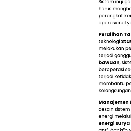
Sistem ini j
harus menghen
perangkat kera
operasional y
Peralihan T
teknologi
Sta
melakukan per
terjadi ganggu
bawaan
, si
beroperasi se
terjadi ketid
membantu peng
kelangsungan 
Manajemen E
desain siste
energi melalui
energi sury
anti-backflow