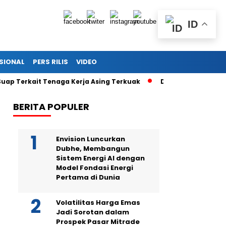
ID
SIONAL
PERS RILIS
VIDEO
kait Tenaga Kerja Asing Terkuak
Drama di Balik Sidang Sek
BERITA POPULER
Envision Luncurkan
Dubhe, Membangun
Sistem Energi AI dengan
Model Fondasi Energi
Pertama di Dunia
Volatilitas Harga Emas
Jadi Sorotan dalam
Prospek Pasar Mitrade