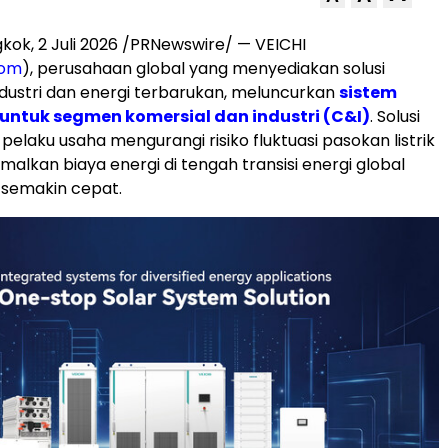
kok, 2 Juli 2026 /PRNewswire/ — VEICHI
com
), perusahaan global yang menyediakan solusi
ndustri dan energi terbarukan, meluncurkan
sistem
 untuk segmen komersial dan industri (C&I)
. Solusi
elaku usaha mengurangi risiko fluktuasi pasokan listrik
alkan biaya energi di tengah transisi energi global
 semakin cepat.