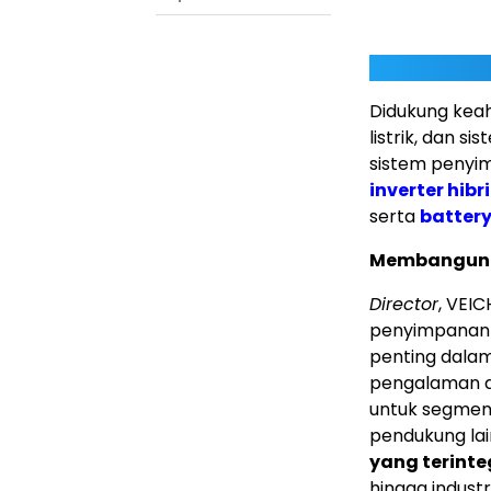
Didukung keah
listrik, dan s
sistem penyi
inverter hibr
serta
battery
Membangun E
Director
, VEI
penyimpanan 
penting dalam
pengalaman d
untuk segmen r
pendukung lai
yang terinte
hingga indust