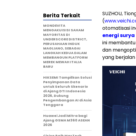
SUZHOU, Tiong
Berita Terkait
(
www.veichi.
MONDEVITA
otomatisasi i
MENGAKUISISI SAHAM
energi surya
MAYORITAS DI
UNDERSCORE DISTRICT,
ini membantu p
PERUSAHAAN INDUK
MAGLIANO, SEBAGAI
dan mengoptim
LANGKAH KEDUA DALAM
yang berjalan
MEMBANGUN PLATFORM
MEREK MEWAH ITALIA
BARU
HIKSEMI Tampilkan Solusi
Penyimpanan Data
untuk Seluruh Skenario
di Ajang DTI Indonesia
2026, Dukung
Pengembangan AI di Asia
Tenggara
Huawei Jadi Mitra bagi
Ajang GSMA M360 ASEAN
2026
Cision Raih MarTech