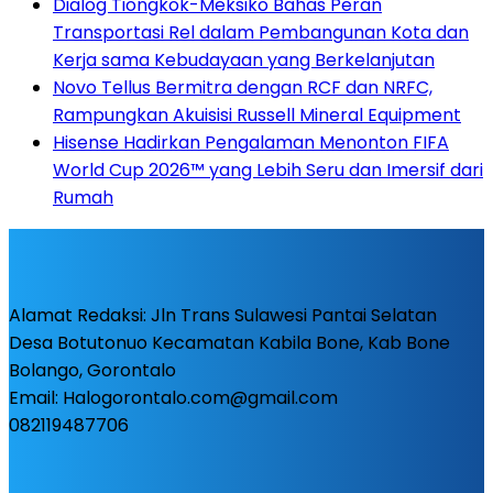
Dialog Tiongkok-Meksiko Bahas Peran
Transportasi Rel dalam Pembangunan Kota dan
Kerja sama Kebudayaan yang Berkelanjutan
Novo Tellus Bermitra dengan RCF dan NRFC,
Rampungkan Akuisisi Russell Mineral Equipment
Hisense Hadirkan Pengalaman Menonton FIFA
World Cup 2026™ yang Lebih Seru dan Imersif dari
Rumah
Alamat Redaksi: Jln Trans Sulawesi Pantai Selatan
Desa Botutonuo Kecamatan Kabila Bone, Kab Bone
Bolango, Gorontalo
Email: Halogorontalo.com@gmail.com
082119487706