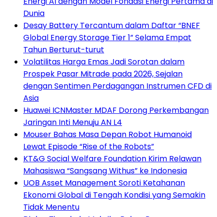
Energi AI dengan Model Fondasi Energi Pertama di
Dunia
Desay Battery Tercantum dalam Daftar “BNEF
Global Energy Storage Tier 1” Selama Empat
Tahun Berturut-turut
Volatilitas Harga Emas Jadi Sorotan dalam
Prospek Pasar Mitrade pada 2026, Sejalan
dengan Sentimen Perdagangan Instrumen CFD di
Asia
Huawei ICNMaster MDAF Dorong Perkembangan
Jaringan Inti Menuju AN L4
Mouser Bahas Masa Depan Robot Humanoid
Lewat Episode “Rise of the Robots”
KT&G Social Welfare Foundation Kirim Relawan
Mahasiswa “Sangsang Withus” ke Indonesia
UOB Asset Management Soroti Ketahanan
Ekonomi Global di Tengah Kondisi yang Semakin
Tidak Menentu