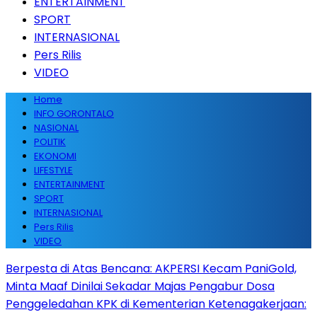
ENTERTAINMENT
SPORT
INTERNASIONAL
Pers Rilis
VIDEO
Home
INFO GORONTALO
NASIONAL
POLITIK
EKONOMI
LIFESTYLE
ENTERTAINMENT
SPORT
INTERNASIONAL
Pers Rilis
VIDEO
Berpesta di Atas Bencana: AKPERSI Kecam PaniGold,
Minta Maaf Dinilai Sekadar Majas Pengabur Dosa
Penggeledahan KPK di Kementerian Ketenagakerjaan: