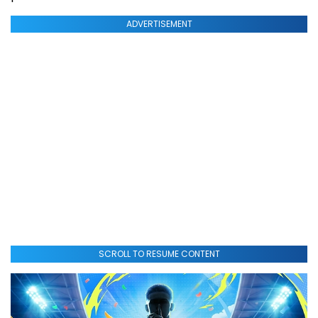
ADVERTISEMENT
SCROLL TO RESUME CONTENT