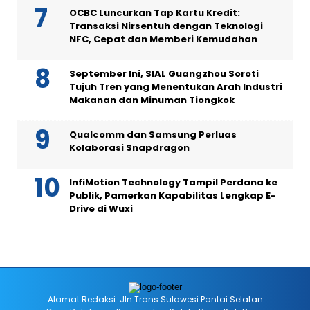
OCBC Luncurkan Tap Kartu Kredit:
Transaksi Nirsentuh dengan Teknologi
NFC, Cepat dan Memberi Kemudahan
September Ini, SIAL Guangzhou Soroti
Tujuh Tren yang Menentukan Arah Industri
Makanan dan Minuman Tiongkok
Qualcomm dan Samsung Perluas
Kolaborasi Snapdragon
InfiMotion Technology Tampil Perdana ke
Publik, Pamerkan Kapabilitas Lengkap E-
Drive di Wuxi
Alamat Redaksi: Jln Trans Sulawesi Pantai Selatan