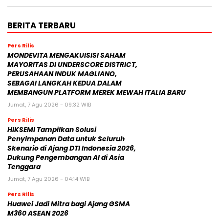
BERITA TERBARU
Pers Rilis
MONDEVITA MENGAKUISISI SAHAM
MAYORITAS DI UNDERSCORE DISTRICT,
PERUSAHAAN INDUK MAGLIANO,
SEBAGAI LANGKAH KEDUA DALAM
MEMBANGUN PLATFORM MEREK MEWAH ITALIA BARU
Jumat, 7 Agu 2026 - 09:32 WIB
Pers Rilis
HIKSEMI Tampilkan Solusi
Penyimpanan Data untuk Seluruh
Skenario di Ajang DTI Indonesia 2026,
Dukung Pengembangan AI di Asia
Tenggara
Jumat, 7 Agu 2026 - 04:14 WIB
Pers Rilis
Huawei Jadi Mitra bagi Ajang GSMA
M360 ASEAN 2026