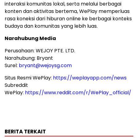
interaksi komunitas lokal, serta melalui berbagai
konten dan aktivitas bertema, WePlay memperluas
rasa koneksi dari hiburan online ke berbagai konteks
budaya dan komunitas yang lebih luas.
Narahubung Media
Perusahaan: WEJOY PTE. LTD.
Narahubung: Bryant
Surel:
bryant@wejoysg.com
Situs Resmi WePlay:
https://weplayapp.com/news
Subreddit
WePlay:
https://www.reddit.com/r/WePlay_official/
BERITA TERKAIT