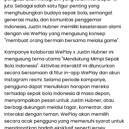
juta. Sebagai salah satu figur penting yang
menghubungkan budaya sepak bola, semangat
generasi muda, dan komunitas penggemar
Indonesia, Justin Hubner memiliki keselarasan alami
dengan visi WePlay yang mengusung konsep
"membuat orang bermain bersama melalui game".
Kampanye kolaborasi WePlay x Justin Hubner ini
mengusung tema utama "Mendukung Mimpi Sepak
Bola Indonesia". Aktivitas interaktif ini diluncurkan
secara bersamaan di fitur in-app WePlay dan akun
Instagram resmi. Selama periode kampanye,
pengguna dapat menuliskan harapan mereka
terhadap sepak bola Indonesia di masa depan,
menyampaikan pesan untuk Justin Hubner, atau
berbagi dukungan melalui tagar, komentar, dan
interaksi dengan teman. WePlay akan memilih
secara acak pengguna yang memenuhi syarat untuk
mendapatkan hadiah eksklusif seperti jersey