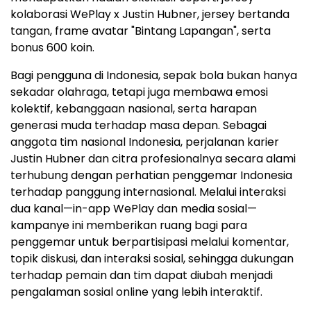
kolaborasi WePlay x Justin Hubner, jersey bertanda
tangan, frame avatar "Bintang Lapangan", serta
bonus 600 koin.
Bagi pengguna di Indonesia, sepak bola bukan hanya
sekadar olahraga, tetapi juga membawa emosi
kolektif, kebanggaan nasional, serta harapan
generasi muda terhadap masa depan. Sebagai
anggota tim nasional Indonesia, perjalanan karier
Justin Hubner dan citra profesionalnya secara alami
terhubung dengan perhatian penggemar Indonesia
terhadap panggung internasional. Melalui interaksi
dua kanal—in-app WePlay dan media sosial—
kampanye ini memberikan ruang bagi para
penggemar untuk berpartisipasi melalui komentar,
topik diskusi, dan interaksi sosial, sehingga dukungan
terhadap pemain dan tim dapat diubah menjadi
pengalaman sosial online yang lebih interaktif.