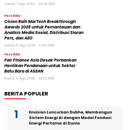
Jumat, 7 Agu 2026 - 00:42 WIB
Pers Rilis
Cision Raih MarTech Breakthrough
Awards 2026 untuk Pemantauan dan
Analisis Media Sosial, Distribusi Siaran
Pers, dan AEO
Kamis, 6 Agu 2026 - 17:00 WIB
Pers Rilis
Fair Finance Asia Desak Perbankan
Hentikan Pendanaan untuk Sektor
Batu Bara di ASEAN
Kamis, 6 Agu 2026 - 13:02 WIB
BERITA POPULER
Envision Luncurkan Dubhe, Membangun
Sistem Energi AI dengan Model Fondasi
Energi Pertama di Dunia