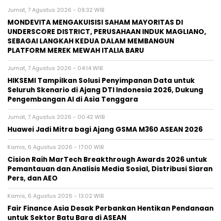
Jumat, 7 Agustus 2026 - 09:32 WIB
MONDEVITA MENGAKUISISI SAHAM MAYORITAS DI
UNDERSCORE DISTRICT, PERUSAHAAN INDUK MAGLIANO,
SEBAGAI LANGKAH KEDUA DALAM MEMBANGUN
PLATFORM MEREK MEWAH ITALIA BARU
Jumat, 7 Agustus 2026 - 04:14 WIB
HIKSEMI Tampilkan Solusi Penyimpanan Data untuk
Seluruh Skenario di Ajang DTI Indonesia 2026, Dukung
Pengembangan AI di Asia Tenggara
Jumat, 7 Agustus 2026 - 00:42 WIB
Huawei Jadi Mitra bagi Ajang GSMA M360 ASEAN 2026
Kamis, 6 Agustus 2026 - 17:00 WIB
Cision Raih MarTech Breakthrough Awards 2026 untuk
Pemantauan dan Analisis Media Sosial, Distribusi Siaran
Pers, dan AEO
Kamis, 6 Agustus 2026 - 13:02 WIB
Fair Finance Asia Desak Perbankan Hentikan Pendanaan
untuk Sektor Batu Bara di ASEAN