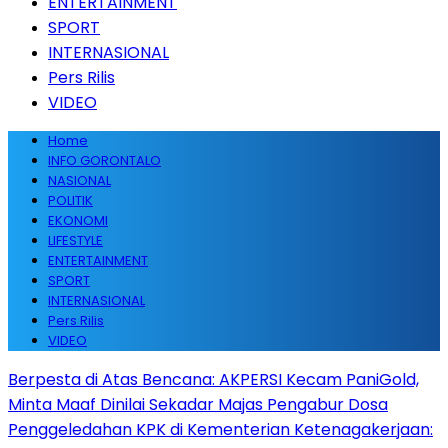
ENTERTAINMENT
SPORT
INTERNASIONAL
Pers Rilis
VIDEO
Home
INFO GORONTALO
NASIONAL
POLITIK
EKONOMI
LIFESTYLE
ENTERTAINMENT
SPORT
INTERNASIONAL
Pers Rilis
VIDEO
Berpesta di Atas Bencana: AKPERSI Kecam PaniGold,
Minta Maaf Dinilai Sekadar Majas Pengabur Dosa
Penggeledahan KPK di Kementerian Ketenagakerjaan: