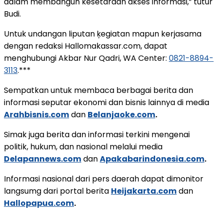
dalam membangun kesetaraan akses informasi,” tutur
Budi.
Untuk undangan liputan ķegiatan mapun kerjasama
dengan redaksi Hallomakassar.com, dapat
menghubungi Akbar Nur Qadri, WA Center:
0821-8894-
3113
.***
Sempatkan untuk membaca berbagai berita dan
informasi seputar ekonomi dan bisnis lainnya di media
Arahbisnis.com
dan
Belanjaoke.com
.
Simak juga berita dan informasi terkini mengenai
politik, hukum, dan nasional melalui media
Delapannews.com
dan
Apakabarindonesia.com
.
Informasi nasional dari pers daerah dapat dimonitor
langsumg dari portal berita
Heijakarta.com
dan
Hallopapua.com
.