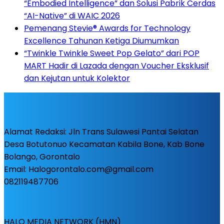
“Embodied Intelligence” dan Solusi Pabrik Cerdas
“AI-Native” di WAIC 2026
Pemenang Stevie® Awards for Technology
Excellence Tahunan Ketiga Diumumkan
“Twinkle Twinkle Sweet Pop Gelato” dari POP
MART Hadir di Lazada dengan Voucher Eksklusif
dan Kejutan untuk Kolektor
Alamat Redaksi: Jln Trans Sulawesi Pantai Selatan
Desa Botutonuo Kecamatan Kabila Bone, Kab Bone
Bolango, Gorontalo
Email: Halogorontalo.com@gmail.com
082119487706
HALO MEDIA NETWORK (HMN)