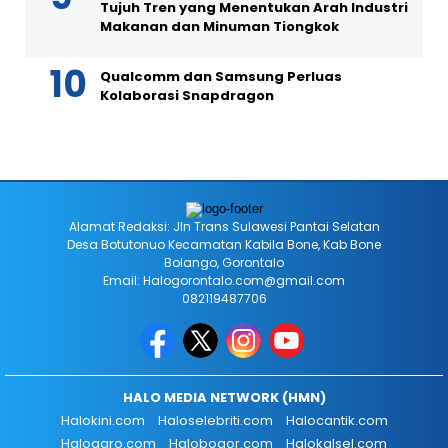
Tujuh Tren yang Menentukan Arah Industri
Makanan dan Minuman Tiongkok
Qualcomm dan Samsung Perluas
Kolaborasi Snapdragon
Alamat Redaksi: Jln Trans Sulawesi Pantai Selatan
Desa Botutonuo Kecamatan Kabila Bone, Kab Bone
Bolango, Gorontalo
Email: Halogorontalo.com@gmail.com
082119487706
HALO MEDIA NETWORK (HMN)
Halokini.com
Haloselebriti.com
Halocantik.com
Haloagro.com
Halobogor.com
Halokalsel.com