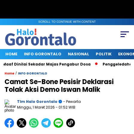
SCROLL TO CONTINUE WITH CONTENT
HOME
INFO GORONTALO
NASIONAL
POLITIK
EKONO
Maaf Dinilai Sekadar Majas Pengabur Dosa
Penggeledahan KP
/
Home
INFO GORONTALO
Camat Se-Bone Pesisir Deklarasi
Tolak Aksi Demo Iswan Malik
TIm Halo Gorontalo
- Pewarta
Minggu, 1 Maret 2026
- 01:52 WIB